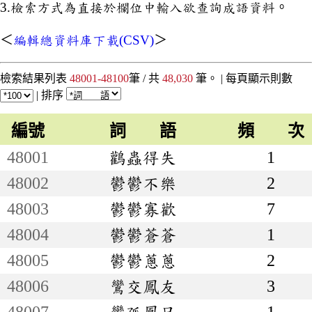
3.檢索方式為直接於欄位中輸入欲查詢成語資料。
＜
編輯總資料庫下載(CSV)
＞
檢索結果列表
48001-48100
筆 / 共
48,030
筆。 |
每頁顯示則數
|
排序
編號
詞 語
頻 次
48001
鸛蟲得失
1
48002
鬱鬱不樂
2
48003
鬱鬱寡歡
7
48004
鬱鬱蒼蒼
1
48005
鬱鬱蔥蔥
2
48006
鸞交鳳友
3
48007
鸞孤鳳只
1