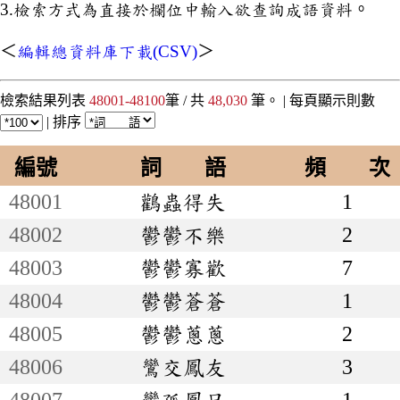
3.檢索方式為直接於欄位中輸入欲查詢成語資料。
＜
編輯總資料庫下載(CSV)
＞
檢索結果列表
48001-48100
筆 / 共
48,030
筆。 |
每頁顯示則數
|
排序
編號
詞 語
頻 次
48001
鸛蟲得失
1
48002
鬱鬱不樂
2
48003
鬱鬱寡歡
7
48004
鬱鬱蒼蒼
1
48005
鬱鬱蔥蔥
2
48006
鸞交鳳友
3
48007
鸞孤鳳只
1