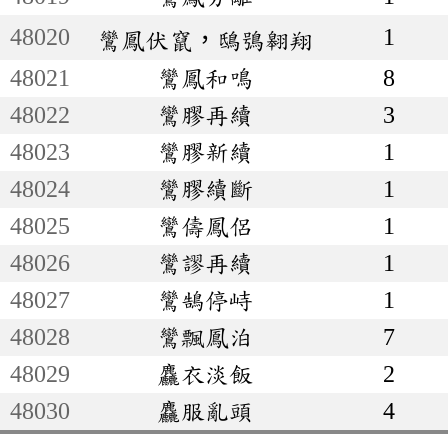
48020
1
鸞鳳伏竄，鴟鴞翱翔
48021
鸞鳳和鳴
8
48022
鸞膠再續
3
48023
鸞膠新續
1
48024
鸞膠續斷
1
48025
鸞儔鳳侶
1
48026
鸞謬再續
1
48027
鸞鵠停峙
1
48028
鸞飄鳳泊
7
48029
麤衣淡飯
2
48030
麤服亂頭
4