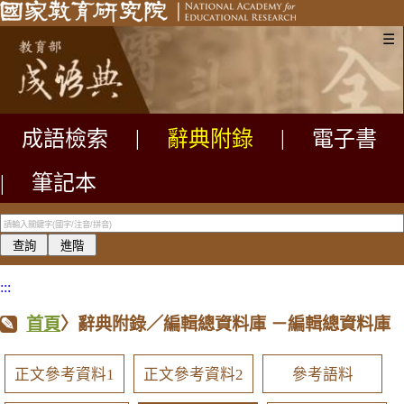
☰
成語檢索
|
辭典附錄
|
電子書
|
筆記本
:::
首頁
〉辭典附錄／編輯總資料庫
－編輯總資料庫
正文參考資料1
正文參考資料2
參考語料