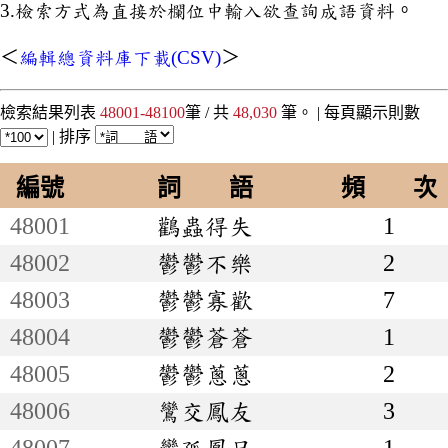
3.檢索方式為直接於欄位中輸入欲查詢成語資料。
＜
編輯總資料庫下載(CSV)
＞
檢索結果列表
48001-48100
筆 / 共
48,030
筆。 |
每頁顯示則數
|
排序
編號
詞 語
頻 次
48001
鸛蟲得失
1
48002
鬱鬱不樂
2
48003
鬱鬱寡歡
7
48004
鬱鬱蒼蒼
1
48005
鬱鬱蔥蔥
2
48006
鸞交鳳友
3
48007
鸞孤鳳只
1