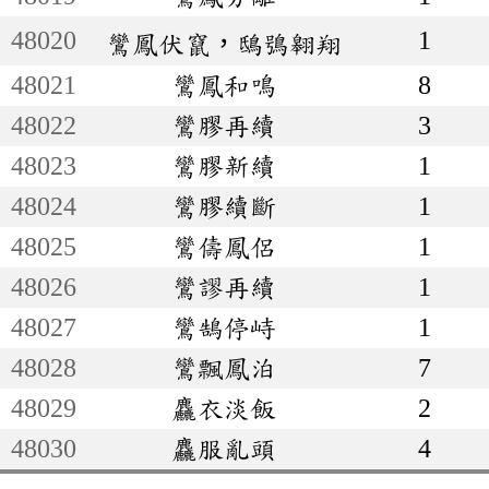
48020
1
鸞鳳伏竄，鴟鴞翱翔
48021
鸞鳳和鳴
8
48022
鸞膠再續
3
48023
鸞膠新續
1
48024
鸞膠續斷
1
48025
鸞儔鳳侶
1
48026
鸞謬再續
1
48027
鸞鵠停峙
1
48028
鸞飄鳳泊
7
48029
麤衣淡飯
2
48030
麤服亂頭
4