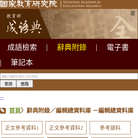
☰
成語檢索
|
辭典附錄
|
電子書
|
筆記本
:::
首頁
〉辭典附錄／編輯總資料庫
－編輯總資料庫
正文參考資料1
正文參考資料2
參考語料