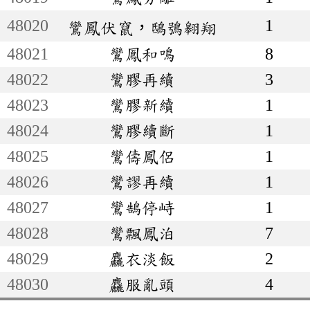
48020
1
鸞鳳伏竄，鴟鴞翱翔
48021
鸞鳳和鳴
8
48022
鸞膠再續
3
48023
鸞膠新續
1
48024
鸞膠續斷
1
48025
鸞儔鳳侶
1
48026
鸞謬再續
1
48027
鸞鵠停峙
1
48028
鸞飄鳳泊
7
48029
麤衣淡飯
2
48030
麤服亂頭
4