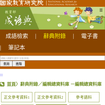
☰
成語檢索
|
辭典附錄
|
電子書
|
筆記本
:::
首頁
〉辭典附錄／編輯總資料庫
－編輯總資料庫
正文參考資料1
正文參考資料2
參考語料