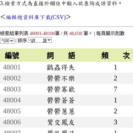
3.檢索方式為直接於欄位中輸入欲查詢成語資料。
＜
編輯總資料庫下載(CSV)
＞
檢索結果列表
48001-48100
筆 / 共
48,030
筆。 |
每頁顯示則數
|
排序
編號
詞 語
頻 次
48001
鸛蟲得失
1
48002
鬱鬱不樂
2
48003
鬱鬱寡歡
7
48004
鬱鬱蒼蒼
1
48005
鬱鬱蔥蔥
2
48006
鸞交鳳友
3
48007
鸞孤鳳只
1