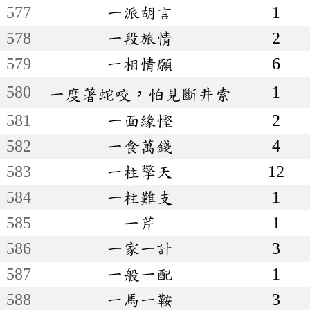
577
一派胡言
1
578
一段旅情
2
579
一相情願
6
580
1
一度著蛇咬，怕見斷井索
581
一面緣慳
2
582
一食萬錢
4
583
一柱擎天
12
584
一柱難支
1
585
一芹
1
586
一家一計
3
587
一般一配
1
588
一馬一鞍
3