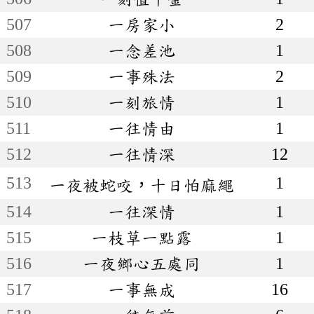
507
一房家小
2
508
一念差池
1
509
一事殊法
2
510
一刻旅情
1
511
一往情由
1
512
一往情深
12
513
1
一夜被蛇咬，十日怕麻繩
514
一往深情
1
515
一枝草一點露
1
516
一夜鄉心五處同
1
517
一事無成
16