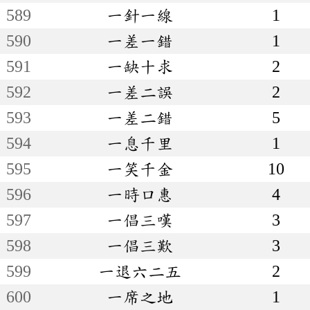
589
一針一線
1
590
一差一錯
1
591
一缺十求
2
592
一差二誤
2
593
一差二錯
5
594
一息千里
1
595
一笑千金
10
596
一時口惠
4
597
一倡三嘆
3
598
一倡三歎
3
599
一退六二五
2
600
一席之地
1