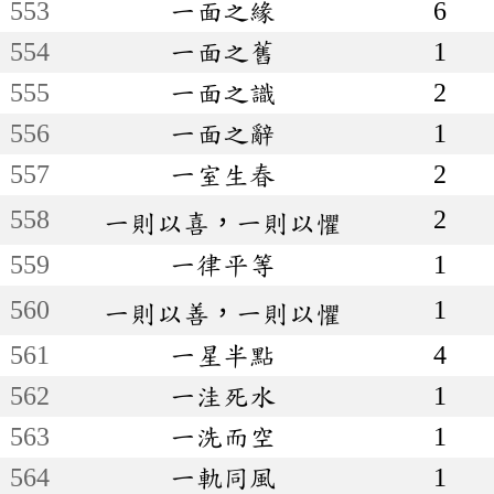
553
一面之緣
6
554
一面之舊
1
555
一面之識
2
556
一面之辭
1
557
一室生春
2
558
2
一則以喜，一則以懼
559
一律平等
1
560
1
一則以善，一則以懼
561
一星半點
4
562
一洼死水
1
563
一洗而空
1
564
一軌同風
1