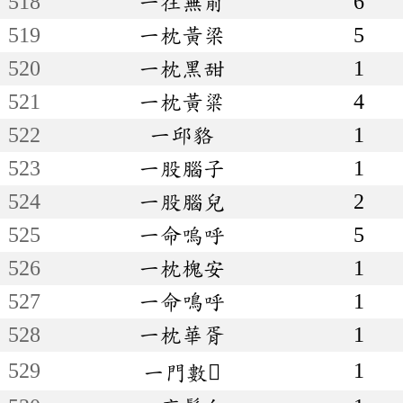
518
一往無前
6
519
一枕黃梁
5
520
一枕黑甜
1
521
一枕黃粱
4
522
一邱貉
1
523
一股腦子
1
524
一股腦兒
2
525
一命嗚呼
5
526
一枕槐安
1
527
一命鳴呼
1
528
一枕華胥
1
529
1
一門數