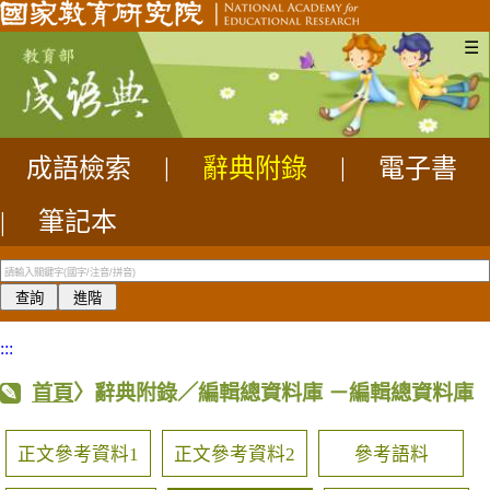
☰
成語檢索
|
辭典附錄
|
電子書
|
筆記本
:::
首頁
〉辭典附錄／編輯總資料庫
－編輯總資料庫
正文參考資料1
正文參考資料2
參考語料