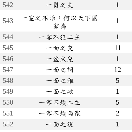
542
一勇之夫
1
一室之不治，何以天下國
543
1
家為
544
一客不犯二主
1
545
一面之交
11
546
一盆火兒
1
547
一面之詞
12
548
一面之雅
5
549
一面之款
1
550
一客不煩二主
5
551
一客不煩兩家
2
552
一面之說
1