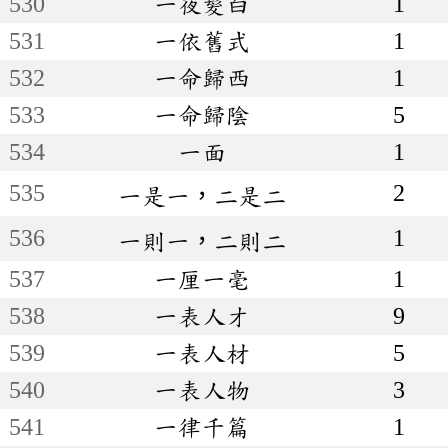
530
一夜髮白
1
531
一依舊式
1
532
一命歸西
1
533
一命歸陰
5
534
一面
1
535
2
一是一，二是二
536
1
一則一，二則二
537
一厘一毫
1
538
一表人才
9
539
一表人材
5
540
一表人物
3
541
一律千篇
1