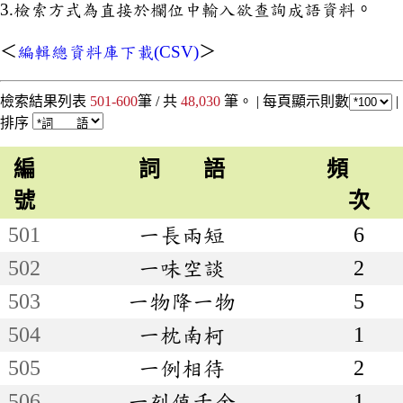
3.檢索方式為直接於欄位中輸入欲查詢成語資料。
＜
編輯總資料庫下載(CSV)
＞
檢索結果列表
501-600
筆 / 共
48,030
筆。 |
每頁顯示則數
|
排序
編
詞 語
頻
號
次
501
一長兩短
6
502
一味空談
2
503
一物降一物
5
504
一枕南柯
1
505
一例相待
2
506
一刻值千金
1