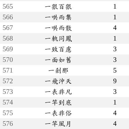
565
一狠百狠
1
566
一哄而集
1
567
一哄而散
4
568
一軌同鳳
1
569
一致百慮
3
570
一面如舊
3
571
一剎那
5
572
一飛沖天
9
573
一表非凡
3
574
一竿到底
1
575
一表非俗
4
576
一竿風月
4