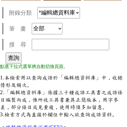
附錄分類
筆 畫
搜 尋
點選下拉式選單將自動切換頁面。
1.本檢索用以查詢成語於「編輯總資料庫」中，收錄
情形及頻次。
2.「編輯總資料庫」係據三十種成語工具書之成語條
目編製而成，惟所收工具書兼具正簡版本，用字參
差，部分條目或見重複，使用時須多加留意。
3.檢索方式為直接於欄位中輸入欲查詢成語資料。