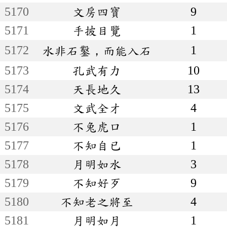
5170
文房四寶
9
5171
手披目覽
1
5172
1
水非石鑿，而能入石
5173
孔武有力
10
5174
天長地久
13
5175
文武全才
4
5176
不兔虎口
1
5177
不知自已
1
5178
月明如水
3
5179
不知好歹
9
5180
不知老之將至
4
5181
月明如月
1