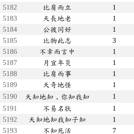
5182
比肩而立
1
5183
天長地老
1
5184
公彼同好
1
5185
比物此志
3
5186
不幸而言中
1
5187
月宜年災
1
5188
比肩而事
1
5189
天奇地怪
1
5190
1
天知地知，你知我知
5191
不易名狀
1
5192
天知地知我知子知
1
5193
不知死活
7