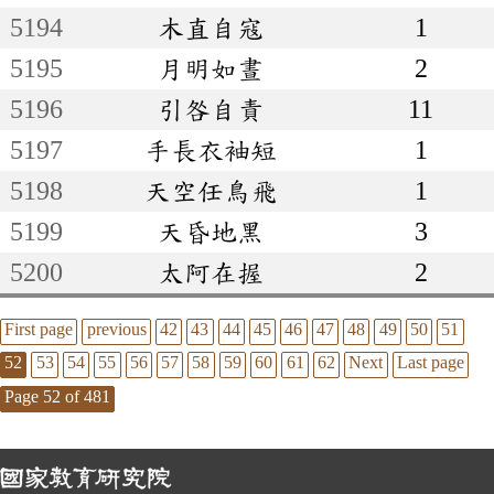
5194
木直自寇
1
5195
月明如晝
2
5196
引咎自責
11
5197
手長衣袖短
1
5198
天空任鳥飛
1
5199
天昏地黑
3
5200
太阿在握
2
First page
previous
42
43
44
45
46
47
48
49
50
51
52
53
54
55
56
57
58
59
60
61
62
Next
Last page
Page 52 of 481