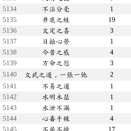
5134
不沾分毫
1
5135
井底之蛙
19
5136
文定之喜
3
5137
日拙心勞
1
5138
今昔之感
4
5139
方命之愆
3
5140
2
文武之道，一張一弛
5141
不易之道
1
5142
水明木瑟
1
5143
水泄不漏
1
5144
心毒手辣
4
5145
不屈不撓
17