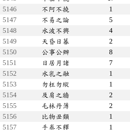
5146
不阿不撓
1
5147
不易之論
5
5148
水波不興
4
5149
天昏日暮
2
5150
公事公辦
8
5151
日居月諸
7
5152
水乳之融
1
5153
勿枉勿縱
1
5154
及肩之牆
2
5155
毛林丹薄
2
5156
比物丑類
1
5157
手卷不釋
1