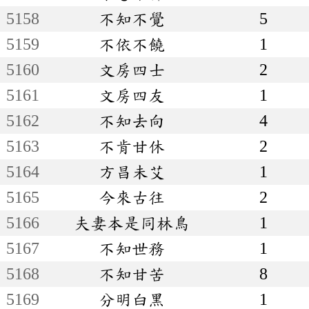
5158
不知不覺
5
5159
不依不饒
1
5160
文房四士
2
5161
文房四友
1
5162
不知去向
4
5163
不肯甘休
2
5164
方昌未艾
1
5165
今來古往
2
5166
夫妻本是同林鳥
1
5167
不知世務
1
5168
不知甘苦
8
5169
分明白黑
1