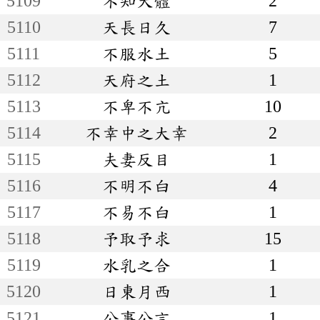
5109
不知大體
2
5110
天長日久
7
5111
不服水土
5
5112
天府之土
1
5113
不卑不亢
10
5114
不幸中之大幸
2
5115
夫妻反目
1
5116
不明不白
4
5117
不易不白
1
5118
予取予求
15
5119
水乳之合
1
5120
日東月西
1
5121
公事公言
1