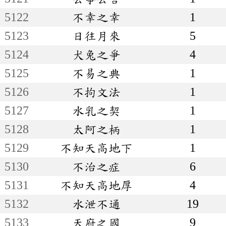
5122
不幸之幸
1
5123
日往月來
5
5124
犬兔之爭
4
5125
不易之典
1
5126
不拘文法
1
5127
水乳之契
1
5128
太阿之柄
1
5129
不知天高地下
1
5130
不治之症
6
5131
不知天高地厚
4
5132
水泄不通
19
5133
天府之國
9