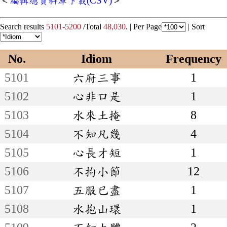
＜
編輯總資料庫下載(CSV)
＞
Search results
5101-5200
/Total
48,030
. |
Per Page
|
Sort
No.
Idiom
Frequency
5101
六府三事
1
5102
心非口是
1
5103
水來土掩
8
5104
不知凡幾
4
5105
心長才短
1
5106
不拘小節
12
5107
五服已盡
1
5108
水抱山環
1