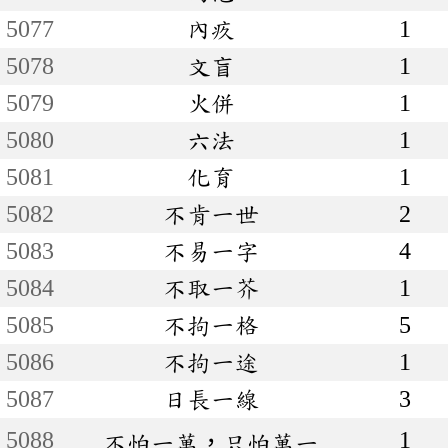
5077
內疚
1
5078
文盲
1
5079
火併
1
5080
六法
1
5081
化育
1
5082
不肯一世
2
5083
不易一字
4
5084
不取一芥
1
5085
不拘一格
5
5086
不拘一途
1
5087
日長一線
3
5088
1
不怕一萬，只怕萬一