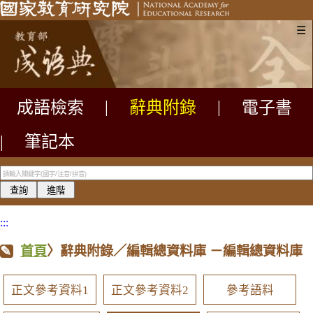
☰
成語檢索
|
辭典附錄
|
電子書
|
筆記本
:::
首頁
〉辭典附錄／編輯總資料庫
－編輯總資料庫
正文參考資料1
正文參考資料2
參考語料