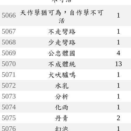
天作孽猶可為，自作孽不可
5066
1
活
5067
不走彎路
1
5068
少走彎路
1
5069
公忠體國
4
5070
不成體統
13
5071
犬吠驢鳴
1
5072
水乳
1
5073
分析
1
5074
化雨
1
5075
丹青
2
5076
幻泡
1