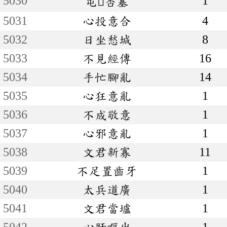
5030
1
屯否塞
5031
心投意合
4
5032
日坐愁城
8
5033
不見經傳
16
5034
手忙腳亂
14
5035
心狂意亂
1
5036
不成敬意
1
5037
心邪意亂
1
5038
文君新寡
11
5039
不足置齒牙
1
5040
太兵道廣
1
5041
文君當壚
1
5042
心肝嘔出
1