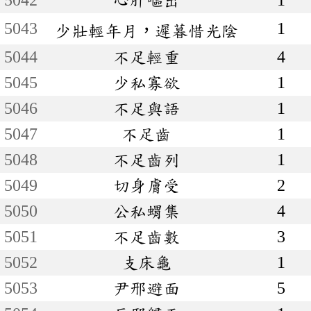
5043
1
少壯輕年月，遲暮惜光陰
5044
不足輕重
4
5045
少私寡欲
1
5046
不足與語
1
5047
不足齒
1
5048
不足齒列
1
5049
切身膚受
2
5050
公私蝟集
4
5051
不足齒數
3
5052
支床龜
1
5053
尹邢避面
5