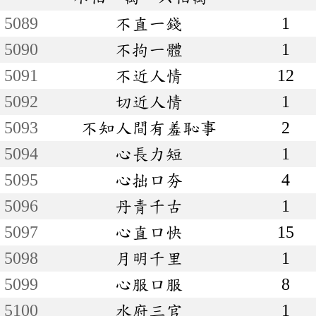
5089
不直一錢
1
5090
不拘一體
1
5091
不近人情
12
5092
切近人情
1
5093
不知人間有羞恥事
2
5094
心長力短
1
5095
心拙口夯
4
5096
丹青千古
1
5097
心直口快
15
5098
月明千里
1
5099
心服口服
8
5100
水府三官
1