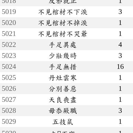
5018
反邪就正
1
5019
不見棺材不下淚
3
5020
不見棺材不掉淚
1
5021
不見棺材不哭爺
1
5022
手足異處
4
5023
少壯幾時
3
5024
手足無措
16
5025
丹灶雲寒
1
5026
分別善惡
1
5027
天良喪盡
1
5028
毋忝厥職
3
5029
五技鼠
1