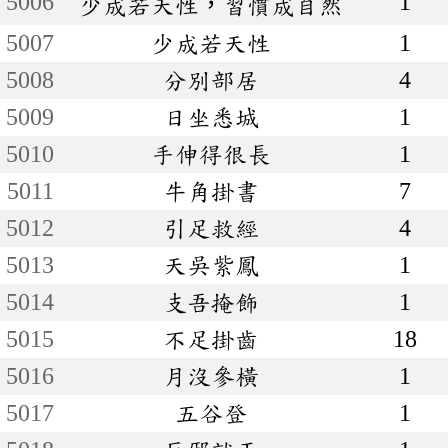
5006
1
少成若天性，習慣成自然
5007
少成若天性
1
5008
分別部居
4
5009
日坐悉城
1
5010
手伸得很長
1
5011
牛角掛書
7
5012
引足救經
4
5013
天吳紫鳳
1
5014
支吾掩飾
1
5015
不足掛齒
18
5016
月沒參橫
1
5017
五谷登
1