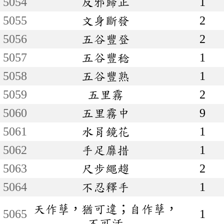
5054
反邪歸正
1
5055
文身斷發
2
5056
五谷豐登
2
5057
五谷豐稔
1
5058
五谷豐熟
1
5059
五里霧
2
5060
五里霧中
9
5061
水肙鏡花
1
5062
手足靡措
1
5063
尺步繩趨
2
5064
不忍釋手
1
天作孽，猶可違；自作孽，
5065
1
不可活