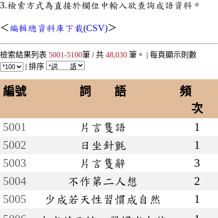
3.檢索方式為直接於欄位中輸入欲查詢成語資料。
＜
編輯總資料庫下載(CSV)
＞
檢索結果列表
5001-5100
筆 / 共
48,030
筆。 |
每頁顯示則數
|
排序
編號
詞 語
頻
次
5001
片言隻語
1
5002
日坐針氈
1
5003
片言隻辭
3
5004
不作第二人想
2
5005
少成若天性習慣成自然
1