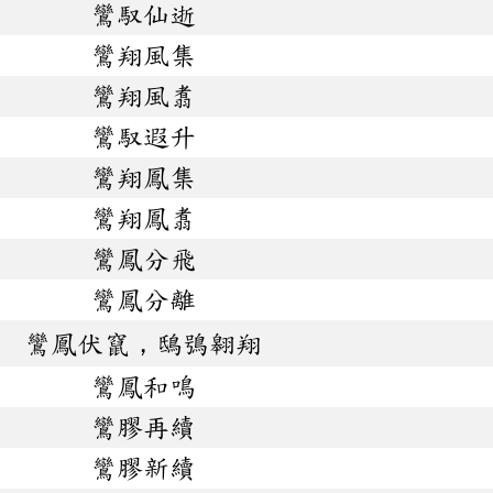
鸞馭仙逝
鸞翔風集
鸞翔風翥
鸞馭遐升
鸞翔鳳集
鸞翔鳳翥
鸞鳳分飛
鸞鳳分離
鸞鳳伏竄，鴟鴞翱翔
鸞鳳和鳴
鸞膠再續
鸞膠新續