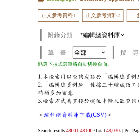
正文參考資料1
正文參考資料2
附錄分類
筆 畫
搜 尋
點選下拉式選單將自動切換頁面。
1.本檢索用以查詢成語於「編輯總資
2.「編輯總資料庫」係據三十種成語
時須多加留意。
3.檢索方式為直接於欄位中輸入欲查詢
＜
編輯總資料庫下載(CSV)
＞
Search results
48001-48100
/Total
48,030
. |
Per Pa