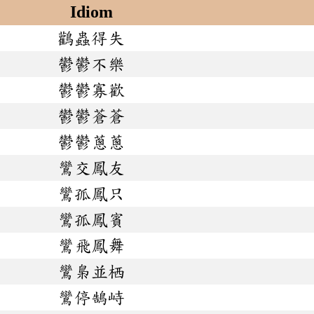
Idiom
鸛蟲得失
鬱鬱不樂
鬱鬱寡歡
鬱鬱蒼蒼
鬱鬱蔥蔥
鸞交鳳友
鸞孤鳳只
鸞孤鳳賓
鸞飛鳳舞
鸞梟並栖
鸞停鵠峙