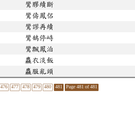
鸞膠續斷
鸞儔鳳侶
鸞謬再續
鸞鵠停峙
鸞飄鳳泊
麤衣淡飯
麤服亂頭
476
477
478
479
480
481
Page 481 of 481