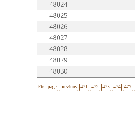
48024
48025
48026
48027
48028
48029
48030
First page
previous
471
472
473
474
475