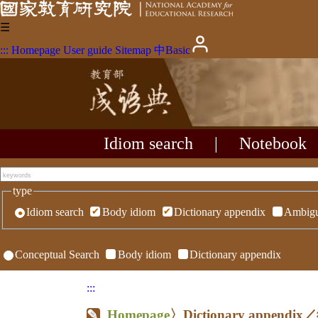
☰
:::
Homepage
User guide
Sitemap
中
Basic
Idiom search
|
Notebook
type
Idiom search
Body idiom
Dictionary appendix
Ambigu
Conceptual Search
Body idiom
Dictionary appendix
:::
Homepage
〉Dictionary appen