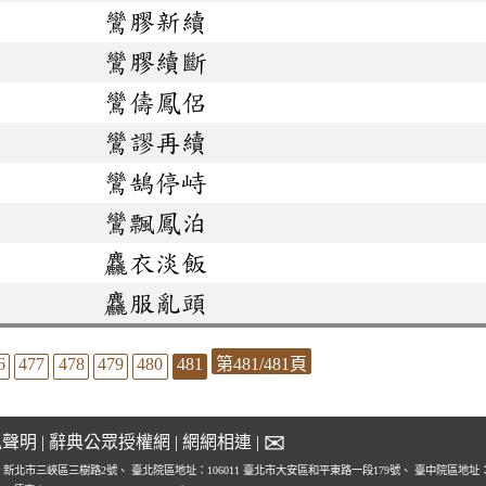
鸞膠新續
鸞膠續斷
鸞儔鳳侶
鸞謬再續
鸞鵠停峙
鸞飄鳳泊
麤衣淡飯
麤服亂頭
6
477
478
479
480
481
第481/481頁
✉
私聲明
|
辭典公眾授權網
|
網網相連
|
1 新北市三峽區三樹路2號、
臺北院區地址：106011 臺北市大安區和平東路一段179號、
臺中院區地址：4