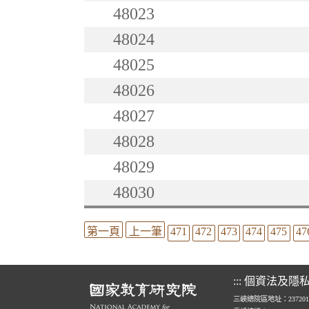
48023
48024
48025
48026
48027
48028
48029
48030
第一頁
上一筆
471
472
473
474
475
47
:::
個資法及隱
三峽總院區地址：23720