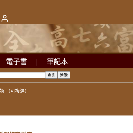
版
電子書
|
筆記本
語
（可複選）