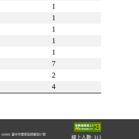
1
1
1
1
1
7
2
4
20081 臺中市豐原區師範街67號
線上人數: 313