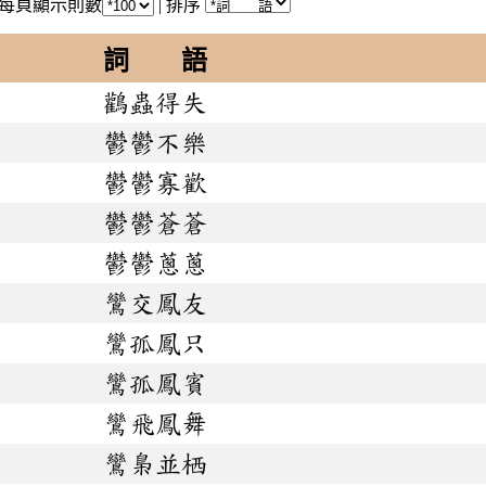
每頁顯示則數
|
排序
詞 語
鸛蟲得失
鬱鬱不樂
鬱鬱寡歡
鬱鬱蒼蒼
鬱鬱蔥蔥
鸞交鳳友
鸞孤鳳只
鸞孤鳳賓
鸞飛鳳舞
鸞梟並栖