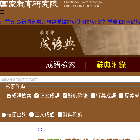
☰
:::
首頁
最新消息
常見問題
編輯說明
使用說明
網站導覽
EN
基礎
成語檢索
|
辭典附錄
|
檢索類型
成語檢索
正文成語
辭典附錄
近義成語
反義成
義類查詢
正文成語
辭典附錄
:::