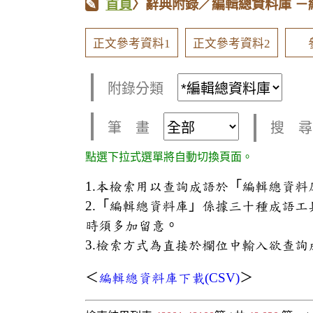
首頁
〉辭典附錄／編輯總資料庫
－
正文參考資料1
正文參考資料2
附錄分類
筆 畫
搜 尋
點選下拉式選單將自動切換頁面。
1.本檢索用以查詢成語於「編輯總資
2.「編輯總資料庫」係據三十種成語
時須多加留意。
3.檢索方式為直接於欄位中輸入欲查詢
＜
編輯總資料庫下載(CSV)
＞