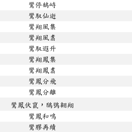
鸞停鵠峙
鸞馭仙逝
鸞翔風集
鸞翔風翥
鸞馭遐升
鸞翔鳳集
鸞翔鳳翥
鸞鳳分飛
鸞鳳分離
鸞鳳伏竄，鴟鴞翱翔
鸞鳳和鳴
鸞膠再續