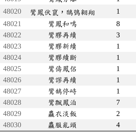
48020
1
鸞鳳伏竄，鴟鴞翱翔
48021
鸞鳳和鳴
8
48022
鸞膠再續
3
48023
鸞膠新續
1
48024
鸞膠續斷
1
48025
鸞儔鳳侶
1
48026
鸞謬再續
1
48027
鸞鵠停峙
1
48028
鸞飄鳳泊
7
48029
麤衣淡飯
2
48030
麤服亂頭
4