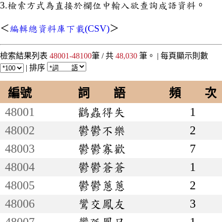
3.檢索方式為直接於欄位中輸入欲查詢成語資料。
＜
編輯總資料庫下載(CSV)
＞
檢索結果列表
48001-48100
筆 / 共
48,030
筆。 |
每頁顯示則數
|
排序
編號
詞 語
頻 次
48001
鸛蟲得失
1
48002
鬱鬱不樂
2
48003
鬱鬱寡歡
7
48004
鬱鬱蒼蒼
1
48005
鬱鬱蔥蔥
2
48006
鸞交鳳友
3
48007
鸞孤鳳只
1