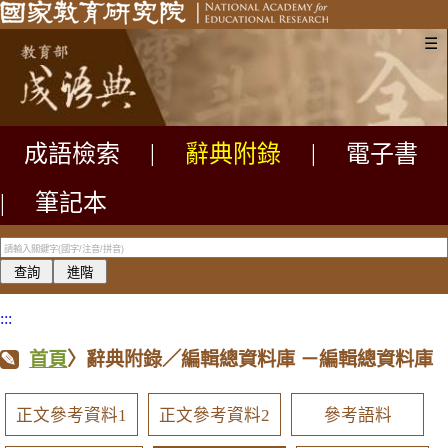
☰
成語檢索
|
辭典附錄
|
電子書
|
筆記本
:::
首頁
〉辭典附錄／編輯總資料庫
－編輯總資料庫
正文參考資料1
正文參考資料2
參考語料