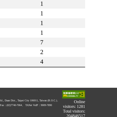
1
1
1
1
7
2
4
 Rd., Daan Dist., Taipei City 106011, Taiwan (R.O.C.)、
Online
Fax：(02)7740-7064、
TANet VoIP：9009-7890
visitors: 1281
Total visitors:
204846517