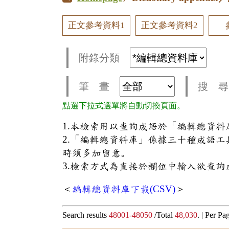
正文參考資料1
正文參考資料2
附錄分類
筆 畫
搜 尋
點選下拉式選單將自動切換頁面。
1.本檢索用以查詢成語於「編輯總資
2.「編輯總資料庫」係據三十種成語
時須多加留意。
3.檢索方式為直接於欄位中輸入欲查詢
＜
編輯總資料庫下載(CSV)
＞
Search results
48001-48050
/Total
48,030
. |
Per Pa