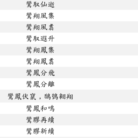
鸞馭仙逝
鸞翔風集
鸞翔風翥
鸞馭遐升
鸞翔鳳集
鸞翔鳳翥
鸞鳳分飛
鸞鳳分離
鸞鳳伏竄，鴟鴞翱翔
鸞鳳和鳴
鸞膠再續
鸞膠新續