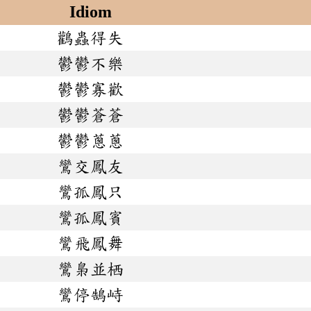
Idiom
鸛蟲得失
鬱鬱不樂
鬱鬱寡歡
鬱鬱蒼蒼
鬱鬱蔥蔥
鸞交鳳友
鸞孤鳳只
鸞孤鳳賓
鸞飛鳳舞
鸞梟並栖
鸞停鵠峙