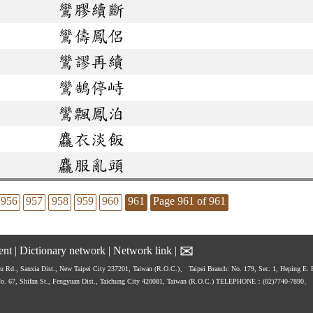
鸞膠續斷
鸞儔鳳侶
鸞謬再續
鸞鵠停峙
鸞飄鳳泊
麤衣淡飯
麤服亂頭
956
957
958
959
960
961
Page 961 of 961
✉
ent
|
Dictionary network
|
Network link
|
hu Rd., Sanxia Dist., New Taipei City 237201, Taiwan (R.O.C.)、
Taipei Branch: No. 179, Sec. 1, Heping E.
No. 67, Shifan St., Fengyuan Dist., Taichung City 420081, Taiwan (R.O.C.)
TELEPHONE：(02)7740-7890、