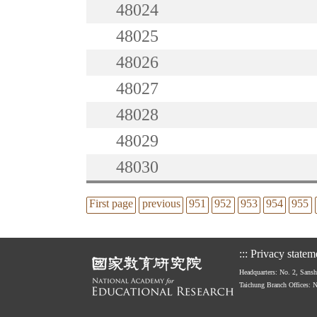
48024
48025
48026
48027
48028
48029
48030
First page
previous
951
952
953
954
955
:::
Privacy statem
Headquarters: No. 2, Sans
Taichung Branch Offices: 