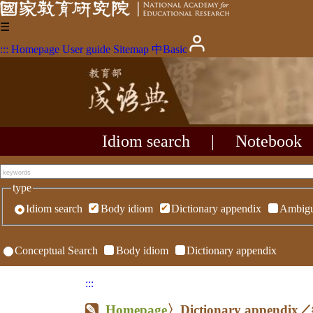
☰
:::
Homepage
User guide
Sitemap
中
Basic
Idiom search
|
Notebook
type
Idiom search
Body idiom
Dictionary appendix
Ambigu
Conceptual Search
Body idiom
Dictionary appendix
:::
Homepage
〉Dictionary appen