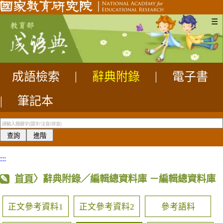
☰
成語檢索
|
辭典附錄
|
電子書
|
筆記本
:::
首頁
〉辭典附錄／編輯總資料庫
－編輯總資料庫
正文參考資料1
正文參考資料2
參考語料