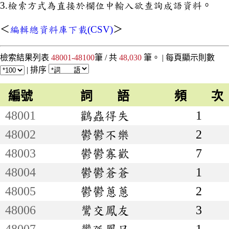
3.檢索方式為直接於欄位中輸入欲查詢成語資料。
＜
編輯總資料庫下載(CSV)
＞
檢索結果列表
48001-48100
筆 / 共
48,030
筆。 |
每頁顯示則數
|
排序
編號
詞 語
頻 次
48001
鸛蟲得失
1
48002
鬱鬱不樂
2
48003
鬱鬱寡歡
7
48004
鬱鬱蒼蒼
1
48005
鬱鬱蔥蔥
2
48006
鸞交鳳友
3
48007
鸞孤鳳只
1