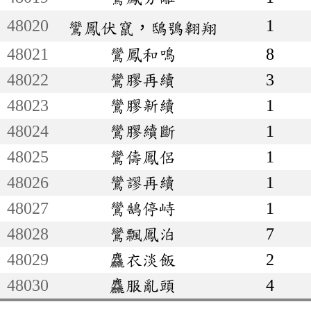
48020
1
鸞鳳伏竄，鴟鴞翱翔
48021
鸞鳳和鳴
8
48022
鸞膠再續
3
48023
鸞膠新續
1
48024
鸞膠續斷
1
48025
鸞儔鳳侶
1
48026
鸞謬再續
1
48027
鸞鵠停峙
1
48028
鸞飄鳳泊
7
48029
麤衣淡飯
2
48030
麤服亂頭
4