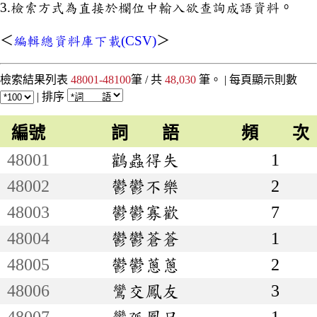
3.檢索方式為直接於欄位中輸入欲查詢成語資料。
＜
編輯總資料庫下載(CSV)
＞
檢索結果列表
48001-48100
筆 / 共
48,030
筆。 |
每頁顯示則數
|
排序
編號
詞 語
頻 次
48001
鸛蟲得失
1
48002
鬱鬱不樂
2
48003
鬱鬱寡歡
7
48004
鬱鬱蒼蒼
1
48005
鬱鬱蔥蔥
2
48006
鸞交鳳友
3
48007
鸞孤鳳只
1