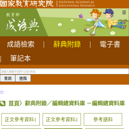
☰
成語檢索
|
辭典附錄
|
電子書
|
筆記本
:::
首頁
〉辭典附錄／編輯總資料庫
－編輯總資料庫
正文參考資料1
正文參考資料2
參考語料