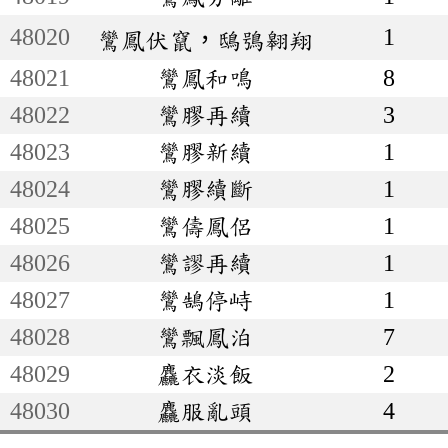
48020
1
鸞鳳伏竄，鴟鴞翱翔
48021
鸞鳳和鳴
8
48022
鸞膠再續
3
48023
鸞膠新續
1
48024
鸞膠續斷
1
48025
鸞儔鳳侶
1
48026
鸞謬再續
1
48027
鸞鵠停峙
1
48028
鸞飄鳳泊
7
48029
麤衣淡飯
2
48030
麤服亂頭
4