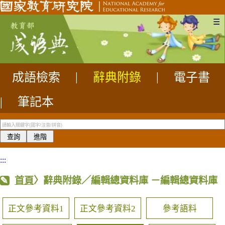
☰
成語檢索
|
辭典附錄
|
電子書
|
筆記本
:::
首頁
〉辭典附錄／編輯總資料庫
－編輯總資料庫
正文參考資料1
正文參考資料2
參考語料