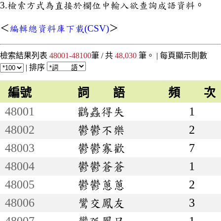
3.檢索方式為直接於欄位中輸入欲查詢成語資料。
＜
編輯總資料庫下載(CSV)
＞
檢索結果列表
48001-48100
筆 / 共
48,030
筆。 |
每頁顯示則數
|
排序
編號
詞 語
頻 次
48001
鸛蟲得失
1
48002
鬱鬱不樂
2
48003
鬱鬱寡歡
7
48004
鬱鬱蒼蒼
1
48005
鬱鬱蔥蔥
2
48006
鸞交鳳友
3
48007
鸞孤鳳只
1