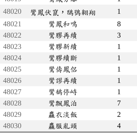
48020
1
鸞鳳伏竄，鴟鴞翱翔
48021
鸞鳳和鳴
8
48022
鸞膠再續
3
48023
鸞膠新續
1
48024
鸞膠續斷
1
48025
鸞儔鳳侶
1
48026
鸞謬再續
1
48027
鸞鵠停峙
1
48028
鸞飄鳳泊
7
48029
麤衣淡飯
2
48030
麤服亂頭
4