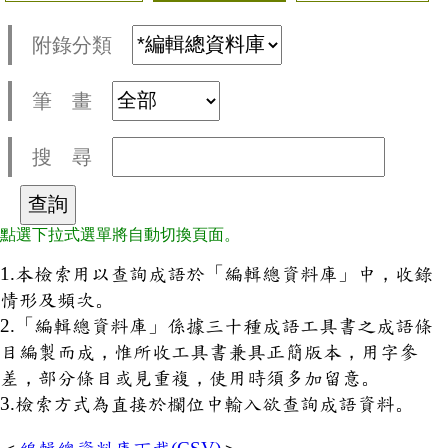
附錄分類
筆 畫
搜 尋
點選下拉式選單將自動切換頁面。
1.本檢索用以查詢成語於「編輯總資料庫」中，收錄
情形及頻次。
2.「編輯總資料庫」係據三十種成語工具書之成語條
目編製而成，惟所收工具書兼具正簡版本，用字參
差，部分條目或見重複，使用時須多加留意。
3.檢索方式為直接於欄位中輸入欲查詢成語資料。