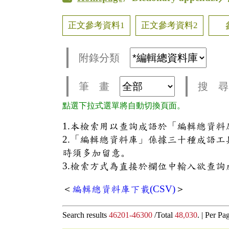
正文參考資料1
正文參考資料2
附錄分類
筆 畫
搜 尋
點選下拉式選單將自動切換頁面。
1.本檢索用以查詢成語於「編輯總資
2.「編輯總資料庫」係據三十種成語
時須多加留意。
3.檢索方式為直接於欄位中輸入欲查詢
＜
編輯總資料庫下載(CSV)
＞
Search results
46201-46300
/Total
48,030
. |
Per Pa