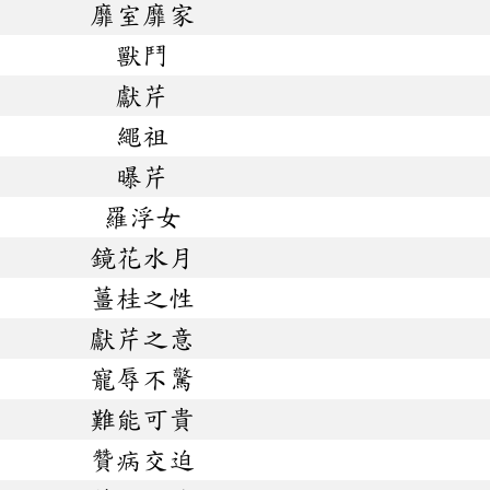
靡室靡家
獸鬥
獻芹
繩祖
曝芹
羅浮女
鏡花水月
薑桂之性
獻芹之意
寵辱不驚
難能可貴
贊病交迫