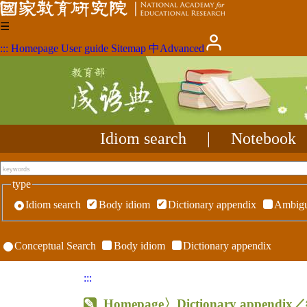
☰
:::
Homepage
User guide
Sitemap
中
Advanced
Idiom search
|
Notebook
type
Idiom search
Body idiom
Dictionary appendix
Ambigu
Conceptual Search
Body idiom
Dictionary appendix
:::
Homepage
〉Dictionary appen