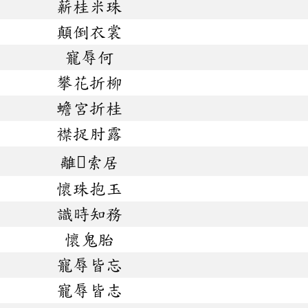
薪桂米珠
顛倒衣裳
寵辱何
攀花折柳
蟾宮折桂
襟捉肘露
離索居
懷珠抱玉
識時知務
懷鬼胎
寵辱皆忘
寵辱皆志