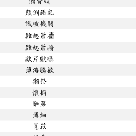
懶骨頭
顛倒錯亂
識破機關
難起蕭墻
難起蕭牆
獻芹獻曝
薄海騰歡
獺祭
懷桶
辭第
薄細
薏苡