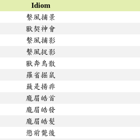
Idiom
繫風捕景
獸契神會
繫風捕影
繫風捉影
獸奔鳥散
羅省掘鼠
簸是揚非
龐眉皓首
龐眉皓發
龐眉皓髮
懲前斃後