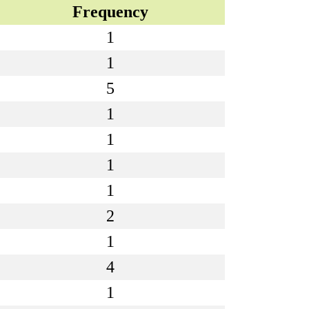
Frequency
1
1
5
1
1
1
1
2
1
4
1