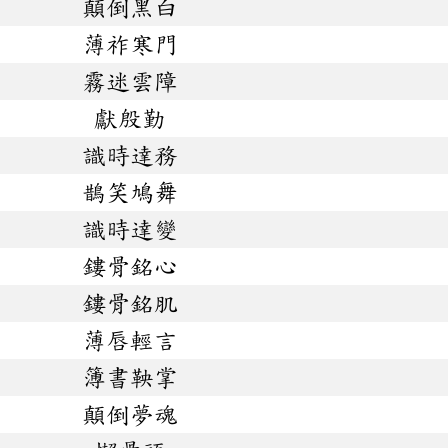
顛倒黑白
薄祚寒門
霧迷雲障
獻殷勤
識時達務
鵲笑鳩舞
識時達變
鏤骨銘心
鏤骨銘肌
薄唇輕言
簿書鞅掌
顛倒夢魂