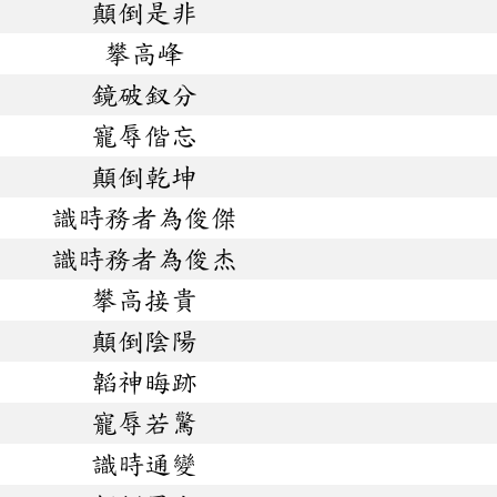
顛倒是非
攀高峰
鏡破釵分
寵辱偕忘
顛倒乾坤
識時務者為俊傑
識時務者為俊杰
攀高接貴
顛倒陰陽
韜神晦跡
寵辱若驚
識時通變