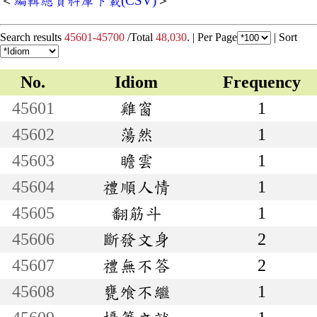
＜
編輯總資料庫下載(CSV)
＞
Search results
45601-45700
/Total
48,030
. |
Per Page
|
Sort
No.
Idiom
Frequency
45601
雞窗
1
45602
蕩然
1
45603
瞻雲
1
45604
禮順人情
1
45605
翻筋斗
1
45606
斷發文身
2
45607
禮無不答
2
45608
甕飧不繼
1