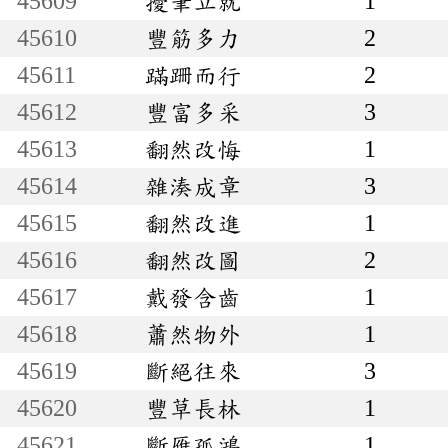
45609
擾筆立就
1
45610
豐筋多力
2
45611
蹣跚而行
2
45612
豐富多采
3
45613
翻然改悔
1
45614
雜湊成章
3
45615
翻然改進
1
45616
翻然改圖
2
45617
戴發含齒
1
45618
蕭然物外
1
45619
斷絕往來
3
45620
豐草長林
1
45621
斷雁孤鴻
1