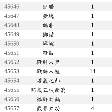
45646
斷腸
1
45647
壘塊
1
45648
鵠鼎
1
45649
擲楯
1
45650
蟬蛻
1
45651
鞭鼓
1
45652
鞭辟入里
1
45653
鞭辟入裡
14
45654
禮義之邦
1
45655
鼫鼠五技而窮
1
45656
雞群之鶴
1
45657
戴罪立功
4