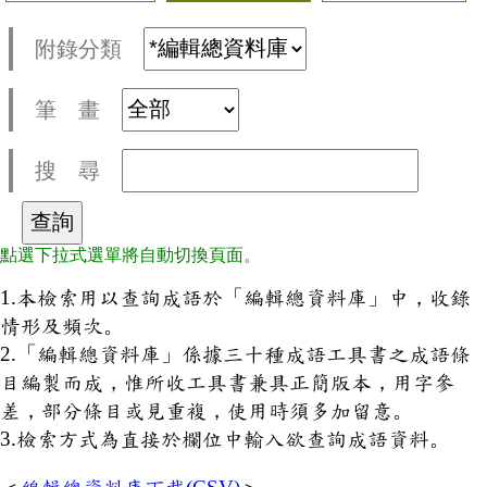
附錄分類
筆 畫
搜 尋
點選下拉式選單將自動切換頁面。
1.本檢索用以查詢成語於「編輯總資料庫」中，收錄
情形及頻次。
2.「編輯總資料庫」係據三十種成語工具書之成語條
目編製而成，惟所收工具書兼具正簡版本，用字參
差，部分條目或見重複，使用時須多加留意。
3.檢索方式為直接於欄位中輸入欲查詢成語資料。