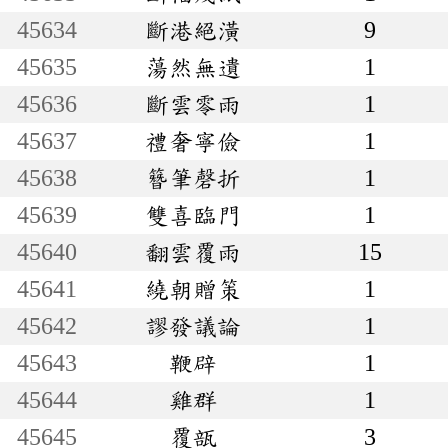
45634
斷港絕潢
9
45635
蕩然無遺
1
45636
斷雲零雨
1
45637
禮奢寧儉
1
45638
簪筆磬折
1
45639
雙喜臨門
1
45640
翻雲覆雨
15
45641
繞朝贈策
1
45642
謬發議論
1
45643
鞭辟
1
45644
雞群
1
45645
覆瓿
3