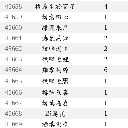
45658
禮義生於富足
4
45659
轉意回心
1
45660
繡廉朱戶
1
45661
擲鼠忌器
2
45662
鞭辟近里
2
45663
鞭辟近裡
2
45664
雞零狗碎
6
45665
1
鞭辟近裏
45666
轉愁為喜
1
45667
轉嗔為喜
1
45668
斷腸花
1
45669
擿填索塗
1