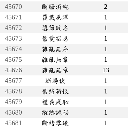
45670
斷腸消魂
2
45671
覆載恩澤
1
45672
隳節敗名
1
45673
舊愛宿恩
1
45674
雜亂無序
1
45675
雜亂無韋
1
45676
雜亂無章
13
45677
斷腸猿
1
45678
舊愁新恨
1
45679
禮義廉恥
1
45680
蹤跡詭秘
1
45681
斷楮零縑
1