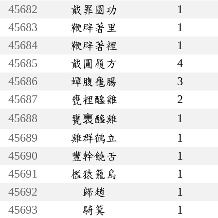
45682
戴罪圖功
1
45683
鞭辟著里
1
45684
鞭辟著裡
1
45685
戴圓履方
4
45686
蟬腹龜腸
3
45687
甕裡醯雞
2
45688
1
甕裏醯雞
45689
雞群鶴立
1
45690
豐幹饒舌
1
45691
檻猿籠鳥
1
45692
歸趙
1
45693
騎箕
1