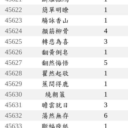
45622
簡單明瞭
1
45623
觴詠香山
1
45624
顏筋柳骨
4
45625
轉悲為喜
3
45626
翻黃倒皂
1
45627
翻然悔悟
5
45628
瞿然起敬
1
45629
蕉間得鹿
1
45630
繞朝策
1
45631
瞻雲就日
3
45632
蕩然無存
6
45633
斷幅殘紙
1