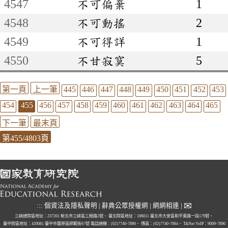
4547
不可偏棄
1
4548
不可動搖
2
4549
不可得詳
1
4550
不甘寂寞
5
第一頁
上一筆
445
446
447
448
449
450
451
452
453
454
455
456
457
458
459
460
461
462
463
464
465
下一筆
最末頁
第455/4803頁
✉
:::
個資法及隱私聲明
|
辭典公眾授權網
|
網網相連
|
三峽總院區地址：237201 新北市三峽區三樹路2號、
臺北院區地址：106011 臺北市大安區和平東路一段179號、
臺中院區地址：420081 臺中市豐原區師範街67號
電話總機：(02)7740-7890、
傳真：(02)7740-7064、
TANet VoIP：9009-7890