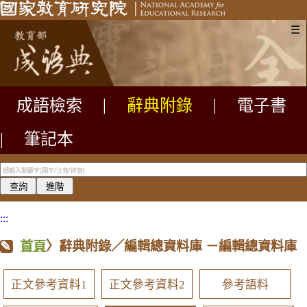
☰
成語檢索
|
辭典附錄
|
電子書
|
筆記本
:::
首頁
〉辭典附錄／編輯總資料庫
－編輯總資料庫
正文參考資料1
正文參考資料2
參考語料