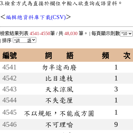
3.檢索方式為直接於欄位中輸入欲查詢成語資料。
＜
編輯總資料庫下載(CSV)
＞
檢索結果列表
4541-4550
筆 / 共
48,030
筆。 |
每頁顯示則數
|
排序
編號
詞 語
頻 次
4541
勿半途而廢
1
4542
比目連枝
1
4543
天末涼風
3
4544
不失毫厘
1
4545
1
不以規矩，不能成方圓
4546
不可理喻
9