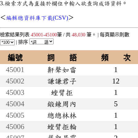
3.檢索方式為直接於欄位中輸入欲查詢成語資料。
＜
編輯總資料庫下載(CSV)
＞
檢索結果列表
45001-45100
筆 / 共
48,030
筆。 |
每頁顯示則數
|
排序
編號
詞 語
頻 次
45001
鼾聲如雷
1
45002
謙謙君子
12
45003
螳臂拒
1
45004
鍛鍊周內
5
45005
總總林林
1
45006
螳臂拒輪
1
45007
聳壑昂霄
2