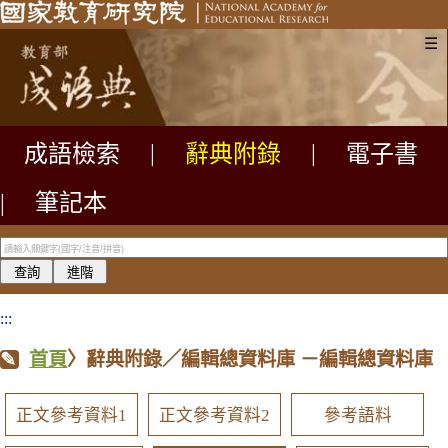
☰
成語檢索
|
辭典附錄
|
電子書
|
筆記本
:::
首頁
〉辭典附錄／編輯總資料庫
－編輯總資料庫
正文參考資料1
正文參考資料2
參考語料