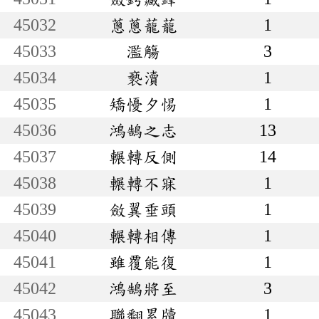
45032
蔥蔥蘢蘢
1
45033
濫觴
3
45034
褻瀆
1
45035
矯懮夕惕
1
45036
鴻鵠之志
13
45037
輾轉反側
14
45038
輾轉不寐
1
45039
斂翼垂頭
1
45040
輾轉相傳
1
45041
雖覆能復
1
45042
鴻鵠將至
3
45043
聯翻累牘
1