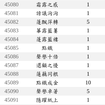
45080
霜露之感
1
45081
謗議洶洶
1
45082
蓬飄萍轉
5
45083
蓽露藍蔞
1
45084
蓬露藍褸
1
45085
點鐵
1
45086
聲譽十倍
1
45087
還顧之懮
1
45088
蓮藕同根
1
45089
點鐵成金
10
45090
聲譽卓著
5
45091
隱躍紙上
1