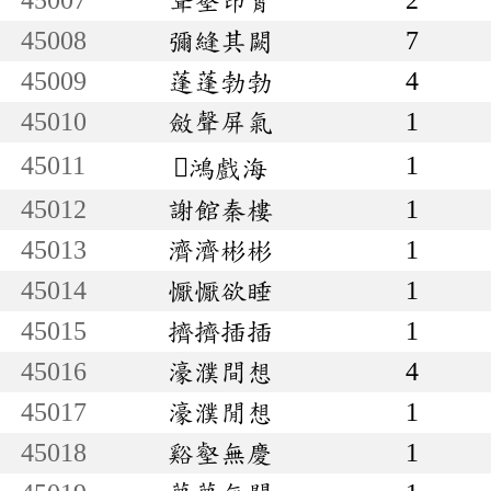
45008
彌縫其闕
7
45009
蓬蓬勃勃
4
45010
斂聲屏氣
1
45011
1
鴻戲海
45012
謝館秦樓
1
45013
濟濟彬彬
1
45014
懨懨欲睡
1
45015
擠擠插插
1
45016
濠濮間想
4
45017
濠濮閒想
1
45018
谿壑無慶
1