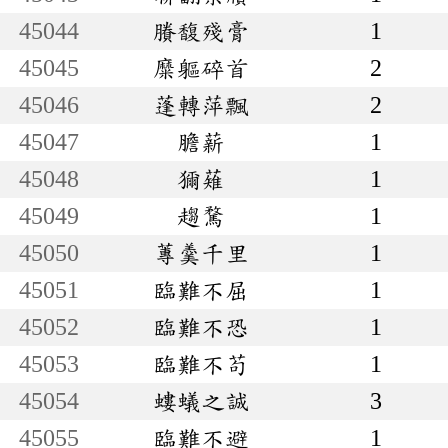
45044
賸馥殘膏
1
45045
糜軀碎首
2
45046
蓬轉萍飄
2
45047
膽薪
1
45048
獮薙
1
45049
趨騖
1
45050
蓴羹千里
1
45051
臨難不屈
1
45052
臨難不恐
1
45053
臨難不苟
1
45054
螻蟻之誠
3
45055
臨難不避
1