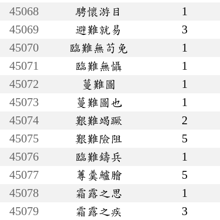
45068
騁懷游目
1
45069
避難就易
3
45070
臨難無苟免
1
45071
臨難無懾
1
45072
蔓難圖
1
45073
蔓難圖也
1
45074
艱難竭蹶
2
45075
艱難險阻
5
45076
臨難鑄兵
1
45077
蓴羹鱸膾
5
45078
霜露之思
1
45079
霜露之疾
3