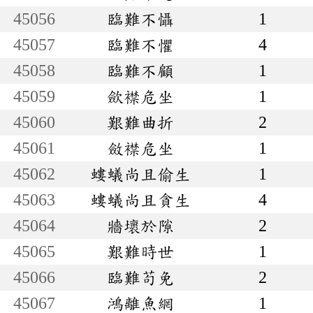
45056
臨難不懾
1
45057
臨難不懼
4
45058
臨難不顧
1
45059
歛襟危坐
1
45060
艱難曲折
2
45061
斂襟危坐
1
45062
螻蟻尚且偷生
1
45063
螻蟻尚且貪生
4
45064
牆壞於隙
2
45065
艱難時世
1
45066
臨難苟免
2
45067
鴻離魚網
1