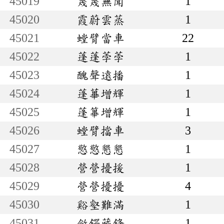
45019
蔑蔑無聞
1
45020
霞蔚雲蒸
1
45021
螳臂當車
22
45022
蓬蓬荸荸
1
45023
醜聲遠播
1
45024
蓬蓽增輝
1
45025
蓬篳增輝
1
45026
螳臂擋車
3
45027
憼憼懇懇
1
45028
營營擾援
1
45029
營營擾擾
4
45030
谿壑難滿
1
45031
斂鍔藏鋒
1