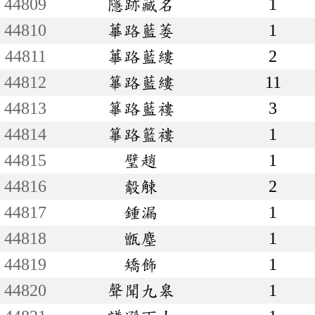
44809
隱跡藏名
1
44810
蓽路藍萎
1
44811
蓽路藍縷
2
44812
篳路藍縷
11
44813
篳路藍褸
3
44814
篳路籃褸
1
44815
璧趙
1
44816
觳觫
2
44817
鍾漏
1
44818
甑塵
1
44819
矯飾
1
44820
聲聞九皋
1