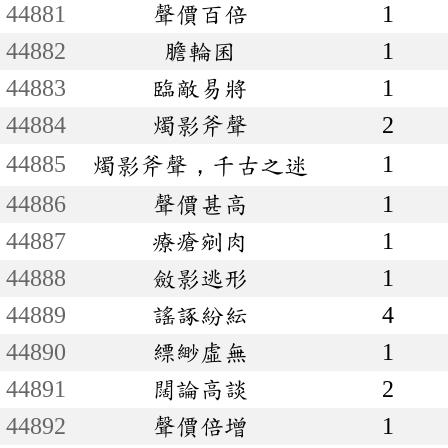
44881
聲價百倍
1
44882
膽輪囷
1
44883
臨敵易將
1
44884
燭影斧聲
2
44885
1
燭影斧聲，千古之迷
44886
聲價甚高
1
44887
療瘡剜肉
1
44888
斂影逃形
1
44889
謠諑紛紜
4
44890
縹緲虛無
1
44891
闊論高談
2
44892
聲價倍增
1