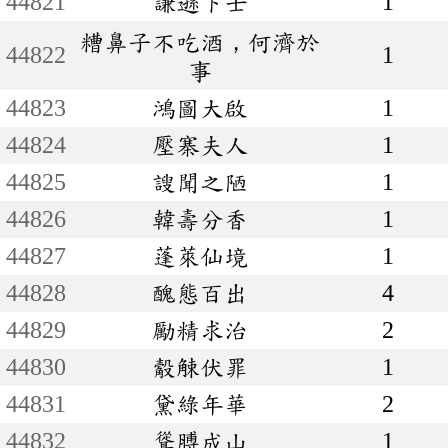
44821
謙遜下士
1
糟鼻子不吃酒，何濟於
44822
1
事
44823
鴻圖大啟
1
44824
壓寨夫人
1
44825
謏聞之陋
1
44826
韓壽分香
1
44827
蓬萊仙境
1
44828
醜態百出
4
44829
勵精求治
2
44830
觳觫伏罪
1
44831
黛綠年華
2
44832
聳膊成山
1