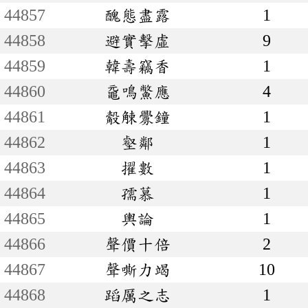
44857
醜態盡露
1
44858
避實擊虛
9
44859
韓壽竊香
1
44860
黿鳴鱉應
4
44861
觳觫釁鐘
1
44862
壑鄰
1
44863
擢數
1
44864
孺慕
1
44865
輿論
1
44866
聲價十倍
2
44867
聲嘶力竭
10
44868
蹈厲之志
1