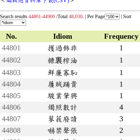
＜
編輯總資料庫下載(CSV)
＞
Search results
44801-44900
/Total
48,030
. |
Per Page
|
Sort
No.
Idiom
Frequency
44801
擭過飾非
1
44802
1
糠裏榨油
44803
鮮廉寡恥
1
44804
屨賊踊貴
1
44805
駿業肇興
1
44806
燭照數計
4
44807
蓼莪廢讀
3
44808
嚇禁聲張
2