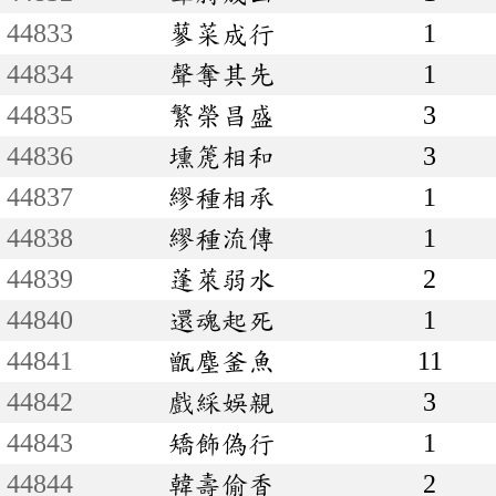
44833
蓼菜成行
1
44834
聲奪其先
1
44835
繁榮昌盛
3
44836
壎箎相和
3
44837
繆種相承
1
44838
繆種流傳
1
44839
蓬萊弱水
2
44840
還魂起死
1
44841
甑塵釜魚
11
44842
戲綵娛親
3
44843
矯飾偽行
1
44844
韓壽偷香
2