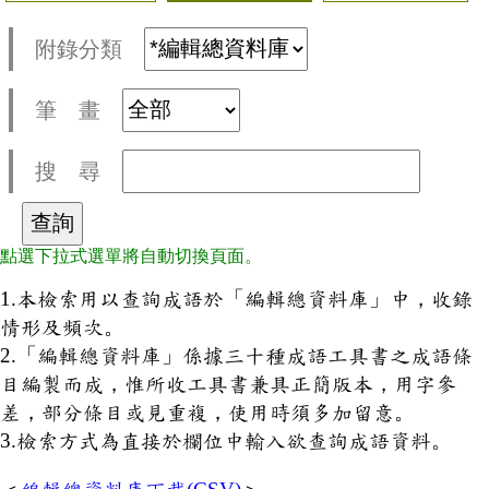
附錄分類
筆 畫
搜 尋
點選下拉式選單將自動切換頁面。
1.本檢索用以查詢成語於「編輯總資料庫」中，收錄
情形及頻次。
2.「編輯總資料庫」係據三十種成語工具書之成語條
目編製而成，惟所收工具書兼具正簡版本，用字參
差，部分條目或見重複，使用時須多加留意。
3.檢索方式為直接於欄位中輸入欲查詢成語資料。