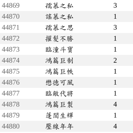
44869
孺慕之私
3
44870
謠慕之私
1
44871
孺慕之思
3
44872
擢髮不勝
1
44873
臨潼斗寶
1
44874
鴻篇巨制
2
44875
鴻篇巨帙
1
44876
懋德可風
1
44877
臨敵代將
1
44878
鴻篇巨製
4
44879
蓬閭生輝
1
44880
壓線年年
4