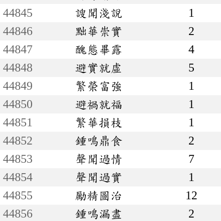
44845
謏聞淺說
1
44846
黜華崇實
2
44847
醜態畢露
4
44848
避實就虛
5
44849
繁榮富強
1
44850
避禍就福
1
44851
繁華損枝
1
44852
鍾鳴鼎食
2
44853
聲聞過情
7
44854
聲聞過實
1
44855
勵精圖治
12
44856
鍾鳴漏盡
2