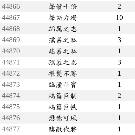
44866
聲價十倍
2
44867
聲嘶力竭
10
44868
蹈厲之志
1
44869
孺慕之私
3
44870
謠慕之私
1
44871
孺慕之思
3
44872
擢髮不勝
1
44873
臨潼斗寶
1
44874
鴻篇巨制
2
44875
鴻篇巨帙
1
44876
懋德可風
1
44877
臨敵代將
1