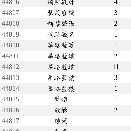
44806
燭照數計
4
44807
蓼莪廢讀
3
44808
嚇禁聲張
2
44809
隱跡藏名
1
44810
蓽路藍萎
1
44811
蓽路藍縷
2
44812
篳路藍縷
11
44813
篳路藍褸
3
44814
篳路籃褸
1
44815
璧趙
1
44816
觳觫
2
44817
鍾漏
1