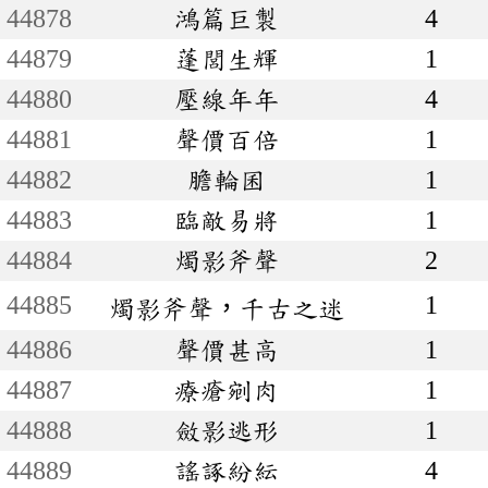
44878
鴻篇巨製
4
44879
蓬閭生輝
1
44880
壓線年年
4
44881
聲價百倍
1
44882
膽輪囷
1
44883
臨敵易將
1
44884
燭影斧聲
2
44885
1
燭影斧聲，千古之迷
44886
聲價甚高
1
44887
療瘡剜肉
1
44888
斂影逃形
1
44889
謠諑紛紜
4