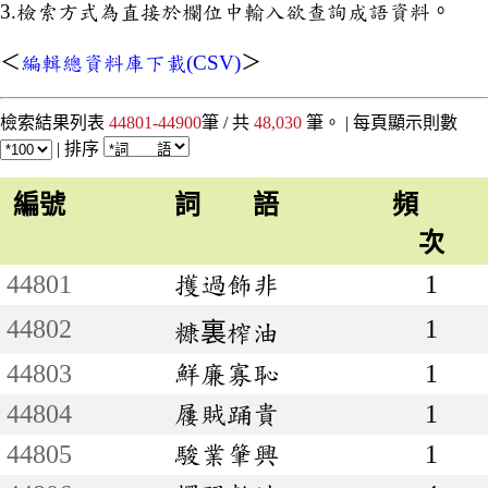
3.檢索方式為直接於欄位中輸入欲查詢成語資料。
＜
編輯總資料庫下載(CSV)
＞
檢索結果列表
44801-44900
筆 / 共
48,030
筆。 |
每頁顯示則數
|
排序
編號
詞 語
頻
次
44801
擭過飾非
1
44802
1
糠裏榨油
44803
鮮廉寡恥
1
44804
屨賊踊貴
1
44805
駿業肇興
1