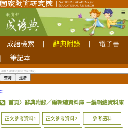
☰
成語檢索
|
辭典附錄
|
電子書
|
筆記本
:::
首頁
〉辭典附錄／編輯總資料庫
－編輯總資料庫
正文參考資料1
正文參考資料2
參考語料