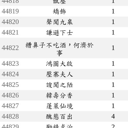
44818
甑塵
1
44819
矯飾
1
44820
聲聞九皋
1
44821
謙遜下士
1
糟鼻子不吃酒，何濟於
44822
1
事
44823
鴻圖大啟
1
44824
壓寨夫人
1
44825
謏聞之陋
1
44826
韓壽分香
1
44827
蓬萊仙境
1
44828
醜態百出
4
44829
勵精求治
2