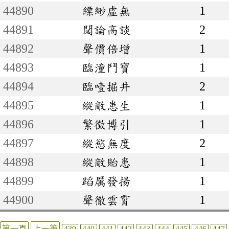
44890
縹緲虛無
1
44891
闊論高談
2
44892
聲價倍增
1
44893
臨潼鬥寶
1
44894
臨噎掘井
2
44895
縱敵患生
1
44896
繁徵博引
1
44897
縱慾無度
2
44898
縱敵貽患
1
44899
蹈厲發揚
1
44900
聲徹雲霄
1
第一頁
上一筆
439
440
441
442
443
444
445
446
447