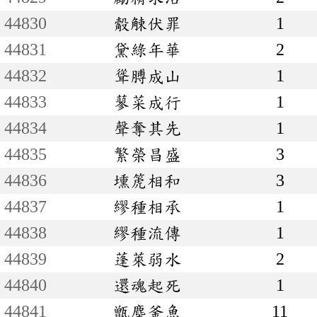
44830
觳觫伏罪
1
44831
黛綠年華
2
44832
聳膊成山
1
44833
蓼菜成行
1
44834
聲奪其先
1
44835
繁榮昌盛
3
44836
壎箎相和
3
44837
繆種相承
1
44838
繆種流傳
1
44839
蓬萊弱水
2
44840
還魂起死
1
44841
甑塵釜魚
11