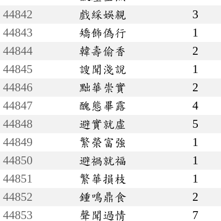
44842
戲綵娛親
3
44843
矯飾偽行
1
44844
韓壽偷香
2
44845
謏聞淺說
1
44846
黜華崇實
2
44847
醜態畢露
4
44848
避實就虛
5
44849
繁榮富強
1
44850
避禍就福
1
44851
繁華損枝
1
44852
鍾鳴鼎食
2
44853
聲聞過情
7