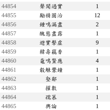
44854
聲聞過實
1
44855
勵精圖治
12
44856
鍾鳴漏盡
2
44857
醜態盡露
1
44858
避實擊虛
9
44859
韓壽竊香
1
44860
黿鳴鱉應
4
44861
觳觫釁鐘
1
44862
壑鄰
1
44863
擢數
1
44864
孺慕
1
44865
輿論
1