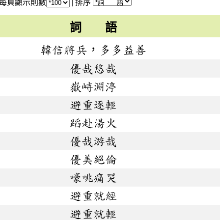
每頁顯示則數
|
排序
詞 語
韓信將兵，多多益善
優哉悠哉
嶽峙淵渟
避重逐輕
蹈赴湯火
優哉游哉
優美絕倫
嚎咷痛哭
避重就經
避重就輕