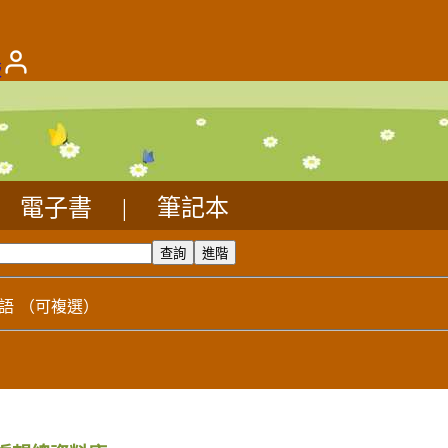
版
電子書
|
筆記本
語
（可複選）