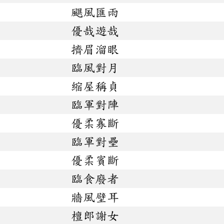
颶風匯雨
優哉遊哉
擠眉溜眼
臨風對月
縮屋稱貞
臨軍對陣
優柔寡斷
臨軍對壘
優柔賓斷
臨食廢者
牆風壁耳
檀郎謝女