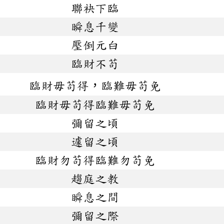
聯袂下臨
瞬息千變
壓倒元白
臨財不苟
臨財毋苟得，臨難毋苟免
臨財毋苟得臨難毋苟免
彌留之頃
遽留之頃
臨財勿苟得臨難勿苟免
趨庭之教
瞬息之間
彌留之際