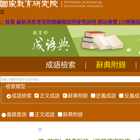
☰
:::
首頁
最新消息
常見問題
編輯說明
使用說明
網站導覽
EN
進階
成語檢索
|
辭典附錄
|
檢索類型
成語檢索
正文成語
辭典附錄
近義成語
反義成
義類查詢
正文成語
辭典附錄
:::