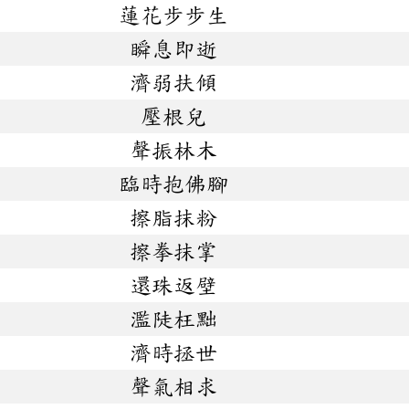
蓮花步步生
瞬息即逝
濟弱扶傾
壓根兒
聲振林木
臨時抱佛腳
擦脂抹粉
擦拳抹掌
還珠返壁
濫陡枉黜
濟時拯世
聲氣相求