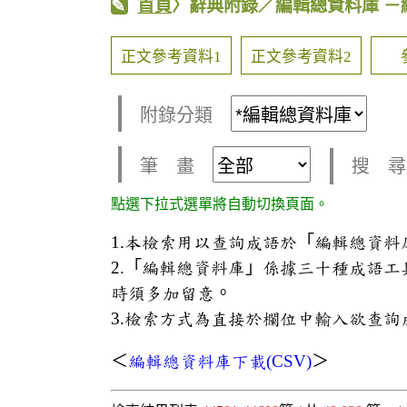
首頁
〉辭典附錄／編輯總資料庫
－
正文參考資料1
正文參考資料2
附錄分類
筆 畫
搜 尋
點選下拉式選單將自動切換頁面。
1.本檢索用以查詢成語於「編輯總資
2.「編輯總資料庫」係據三十種成語
時須多加留意。
3.檢索方式為直接於欄位中輸入欲查詢
＜
編輯總資料庫下載(CSV)
＞