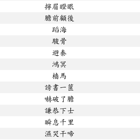
擰眉瞪眼
膽前顧後
蹈海
駿骨
避秦
鴻冥
檣馬
謗書一篋
嚇破了膽
謙恭下士
瞬息千里
濕哭干啼