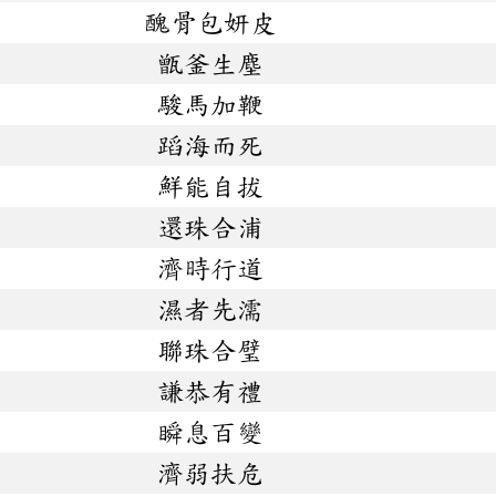
醜骨包妍皮
甑釜生塵
駿馬加鞭
蹈海而死
鮮能自拔
還珠合浦
濟時行道
濕者先濡
聯珠合璧
謙恭有禮
瞬息百變
濟弱扶危