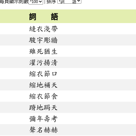
每頁顯示則數
|
排序
詞 語
縫衣淺帶
駿宇彫牆
雖死猶生
濯污揚清
縮衣節口
縮地補天
縮衣節食
蹐地跼天
彌年壽考
聲名赫赫