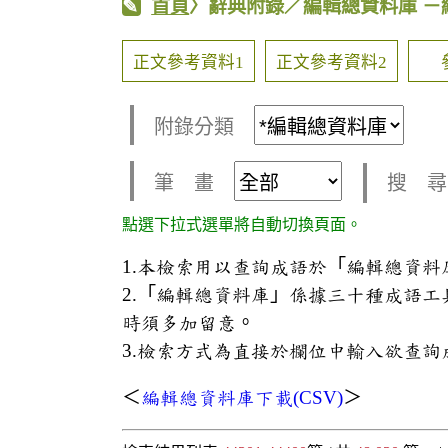
首頁
〉辭典附錄／編輯總資料庫
－
正文參考資料1
正文參考資料2
附錄分類
筆 畫
搜 尋
點選下拉式選單將自動切換頁面。
1.本檢索用以查詢成語於「編輯總資
2.「編輯總資料庫」係據三十種成語
時須多加留意。
3.檢索方式為直接於欄位中輸入欲查詢
＜
編輯總資料庫下載(CSV)
＞