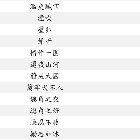
濫吏贓官
濫吹
壓卵
聳听
擠作一團
還我山河
蔚成大國
篱牢犬不入
總角之交
總角之好
隱忍不發
勵志如冰