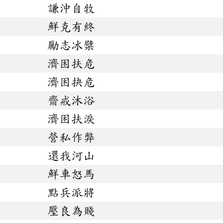
謙沖自牧
鮮克有終
勵志冰檗
濟困扶危
濟困抉危
齋戒沐浴
濟困扶淚
營私作弊
還我河山
鮮車怒馬
點兵派將
壓良為賤