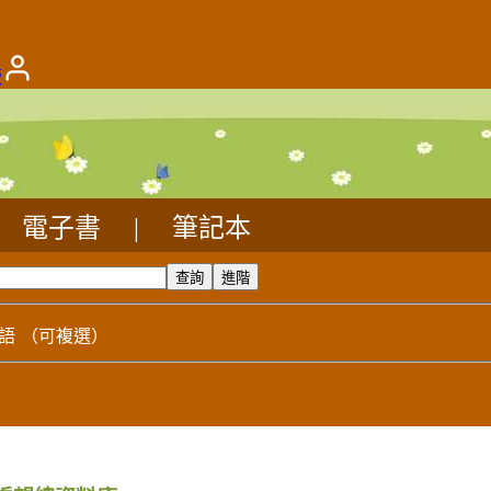
版
電子書
|
筆記本
語
（可複選）