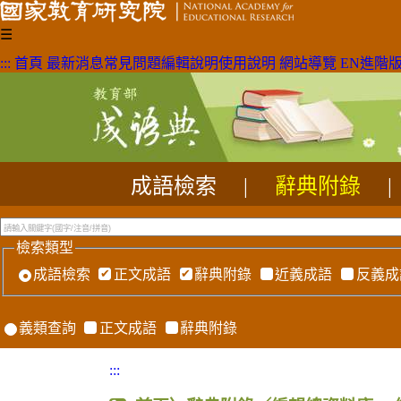
☰
:::
首頁
最新消息
常見問題
編輯說明
使用說明
網站導覽
EN
進階
成語檢索
|
辭典附錄
|
檢索類型
成語檢索
正文成語
辭典附錄
近義成語
反義成
義類查詢
正文成語
辭典附錄
:::