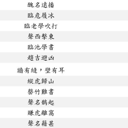
醜名遠播
臨危履冰
臨老學吹打
聲西擊東
臨池學書
趨吉避凶
牆有縫，壁有耳
縱虎歸山
罄竹難書
聲名鵲起
賺虎離窩
聲名籍甚