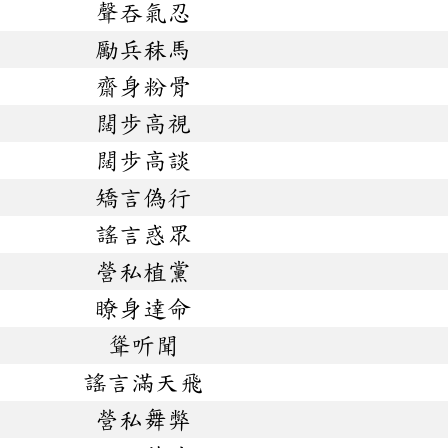
聲吞氣忍
勵兵秣馬
齋身粉骨
闊步高視
闊步高談
矯言偽行
謠言惑眾
營私植黨
瞭身達命
聳听聞
謠言滿天飛
營私舞弊