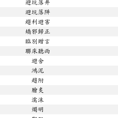
避坑落井
避坑落阱
趨利避害
矯邪歸正
臨別贈言
聯床聽雨
避舍
鴻泥
趨附
膾炙
濡沫
燭明