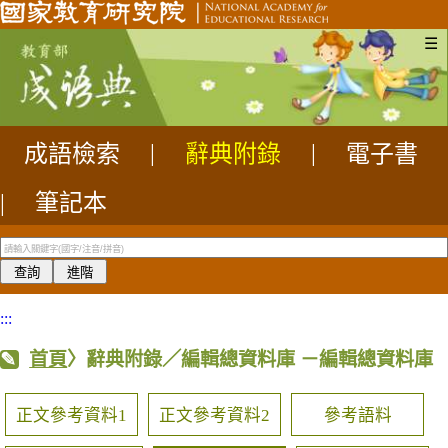
☰
成語檢索
|
辭典附錄
|
電子書
|
筆記本
:::
首頁
〉辭典附錄／編輯總資料庫
－編輯總資料庫
正文參考資料1
正文參考資料2
參考語料