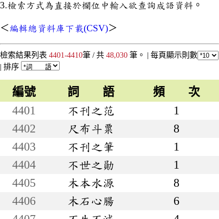
3.檢索方式為直接於欄位中輸入欲查詢成語資料。
＜
編輯總資料庫下載(CSV)
＞
檢索結果列表
4401-4410
筆 / 共
48,030
筆。 |
每頁顯示則數
|
排序
編號
詞 語
頻 次
4401
不刊之范
1
4402
尺布斗粟
8
4403
不刊之筆
1
4404
不世之勛
1
4405
木本水源
8
4406
木石心腸
6
4407
不生不滅
4