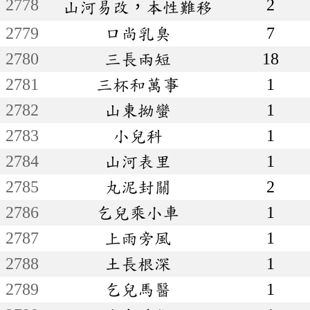
2778
2
山河易改，本性難移
2779
口尚乳臭
7
2780
三長兩短
18
2781
三杯和萬事
1
2782
山東拗蠻
1
2783
小兒科
1
2784
山河表里
1
2785
丸泥封關
2
2786
乞兒乘小車
1
2787
上雨旁風
1
2788
土長根深
1
2789
乞兒馬醫
1