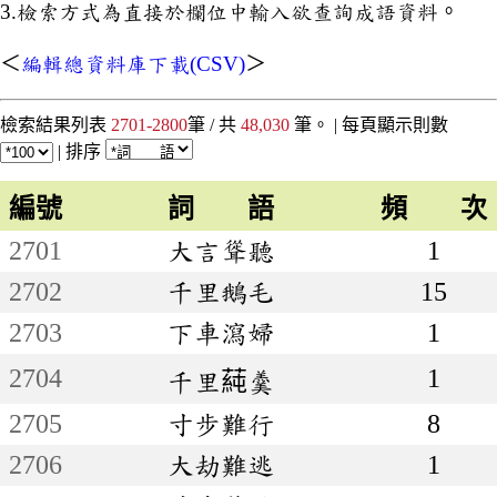
3.檢索方式為直接於欄位中輸入欲查詢成語資料。
＜
編輯總資料庫下載(CSV)
＞
檢索結果列表
2701-2800
筆 / 共
48,030
筆。 |
每頁顯示則數
|
排序
編號
詞 語
頻 次
2701
大言聳聽
1
2702
千里鵝毛
15
2703
下車瀉婦
1
2704
1
千里蒓羹
2705
寸步難行
8
2706
大劫難逃
1