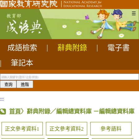
☰
成語檢索
|
辭典附錄
|
電子書
|
筆記本
:::
首頁
〉辭典附錄／編輯總資料庫
－編輯總資料庫
正文參考資料1
正文參考資料2
參考語料