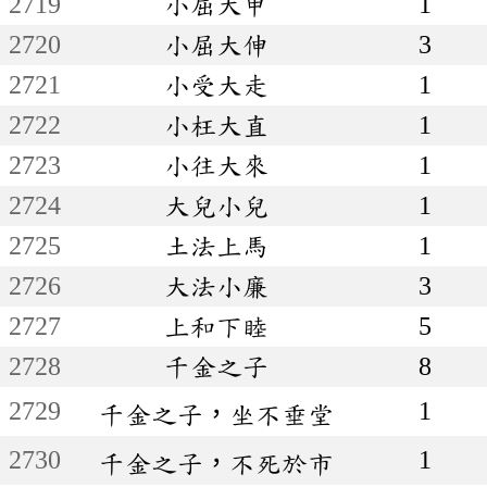
2719
小屈大申
1
2720
小屈大伸
3
2721
小受大走
1
2722
小枉大直
1
2723
小往大來
1
2724
大兒小兒
1
2725
土法上馬
1
2726
大法小廉
3
2727
上和下睦
5
2728
千金之子
8
2729
1
千金之子，坐不垂堂
2730
1
千金之子，不死於市