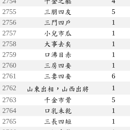
2754
千金之軀
4
2755
三朋四友
5
2756
三門四戶
1
2757
小兒市瓜
1
2758
大事去矣
1
2759
口沸目赤
1
2760
三房四妾
1
2761
三妻四妾
6
2762
1
山東出相，山西出將
2763
千金市骨
5
2764
口乳未乾
1
2765
三長四短
1