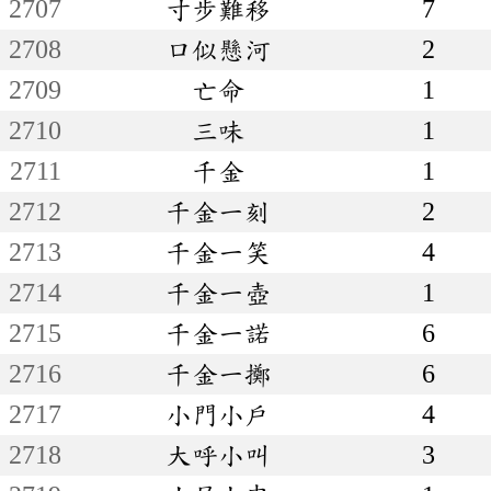
2707
寸步難移
7
2708
口似懸河
2
2709
亡命
1
2710
三味
1
2711
千金
1
2712
千金一刻
2
2713
千金一笑
4
2714
千金一壺
1
2715
千金一諾
6
2716
千金一擲
6
2717
小門小戶
4
2718
大呼小叫
3