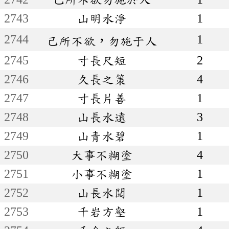
2743
山明水淨
1
2744
1
己所不欲，勿施于人
2745
寸長尺短
2
2746
久長之策
4
2747
寸長片善
1
2748
山長水遠
3
2749
山青水碧
1
2750
大事不糊塗
4
2751
小事不糊塗
1
2752
山長水闊
1
2753
千岩方壑
1