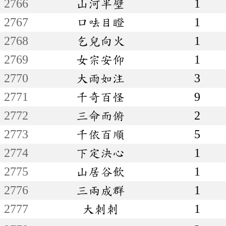
2766
山河半壁
1
2767
口呿目瞪
1
2768
乞兒向火
1
2769
女宗安仰
1
2770
大雨如注
3
2771
千奇百怪
9
2772
三命而俯
2
2773
千依百順
5
2774
下定決心
1
2775
山居谷飲
1
2776
三兩成群
1
2777
大刺刺
1