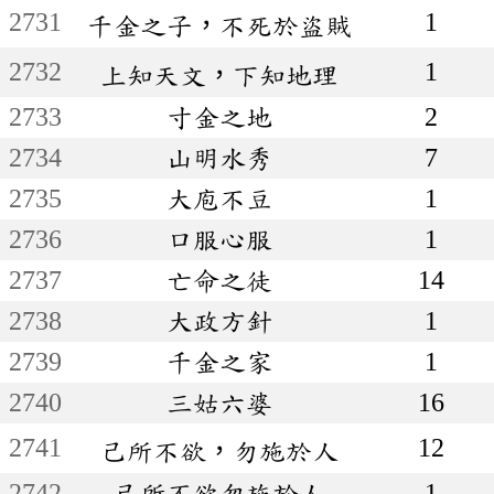
2731
1
千金之子，不死於盜賊
2732
1
上知天文，下知地理
2733
寸金之地
2
2734
山明水秀
7
2735
大庖不豆
1
2736
口服心服
1
2737
亡命之徒
14
2738
大政方針
1
2739
千金之家
1
2740
三姑六婆
16
2741
12
己所不欲，勿施於人
2742
己所不欲勿施於人
1