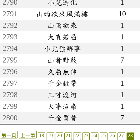
2790
小兒造化
1
2791
山雨欲來風滿樓
10
2792
山雨欲來
1
2793
大直若屈
1
2794
小兒強解事
1
2795
山肴野蔌
7
2796
久屈無伸
1
2797
千金敝帚
1
2798
三呼渡河
1
2799
大事渲染
1
2800
千金買骨
7
第一頁
上一筆
18
19
20
21
22
23
24
25
26
27
28