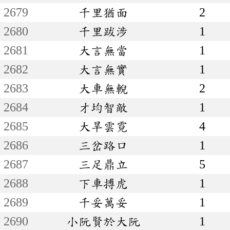
2679
千里猶面
2
2680
千里跋涉
1
2681
大言無當
1
2682
大言無實
1
2683
大車無輗
2
2684
才均智敵
1
2685
大旱雲霓
4
2686
三岔路口
1
2687
三足鼎立
5
2688
下車搏虎
1
2689
千妥萬妥
1
2690
小阮賢於大阮
1