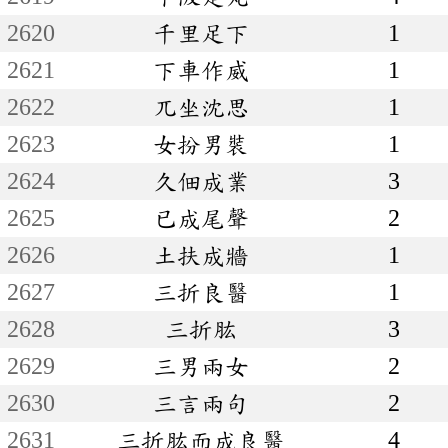
2620
千里足下
1
2621
下車作威
1
2622
兀坐沈思
1
2623
女扮男裝
1
2624
久佃成業
3
2625
已成尾聲
2
2626
土扶成牆
1
2627
三折良醫
1
2628
三折肱
3
2629
三男兩女
2
2630
三言兩句
2
2631
三折肱而成良醫
4