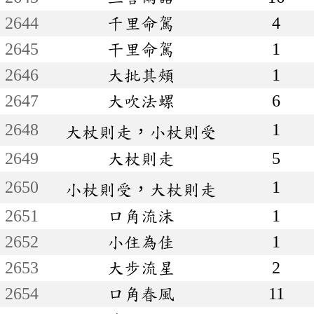
2644
千里命駕
4
2645
干里命駕
1
2646
大批其頰
1
2647
大吹法螺
6
2648
1
大杖則走，小杖則受
2649
大杖則走
5
2650
1
小杖則受，大杖則走
2651
口角流沫
1
2652
小住為佳
1
2653
大步流星
2
2654
口角春風
11