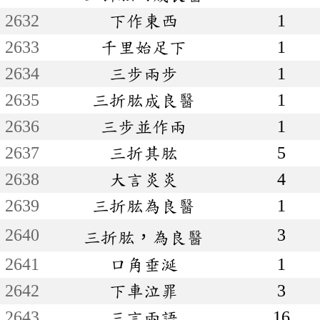
2632
下作東西
1
2633
千里始足下
1
2634
三步兩步
1
2635
三折肱成良醫
1
2636
三步並作兩
1
2637
三折其肱
5
2638
大言炎炎
4
2639
三折肱為良醫
1
2640
3
三折肱，為良醫
2641
口角垂涎
1
2642
下車泣罪
3
2643
三言兩語
16