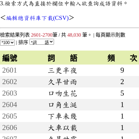
3.檢索方式為直接於欄位中輸入欲查詢成語資料。
＜
編輯總資料庫下載(CSV)
＞
檢索結果列表
2601-2700
筆 / 共
48,030
筆。 |
每頁顯示則數
|
排序
編號
詞 語
頻 次
2601
三更半夜
9
2602
久旱甘雨
2
2603
口吻生花
5
2604
口角生涎
1
2605
下車未幾
1
2606
大車以載
1
2607
久旱甘霖
1