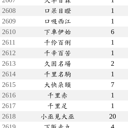
2608
口呆目瞪
1
2609
口吸西江
1
2610
下車伊始
6
2611
千伶百俐
1
2612
千辛百苦
1
2613
久困名場
2
2614
千里名駒
1
2615
大快朵頤
7
2616
千里赤
1
2617
千里足
1
2618
小巫見大巫
20
2619
下阪走丸
4