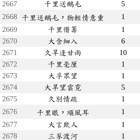
2667
千里送鵝毛
5
2668
1
千里送鵝毛，物輕情意重
2669
千里借籌
1
2670
大含細入
6
2671
久旱逢甘雨
10
2672
千里毫厘
1
2673
大孚眾望
1
2674
大旱望雲霓
5
2675
久別情疏
1
2676
1
千里眼，順風耳
2677
大言欺人
1
2678
三豕渡河
1