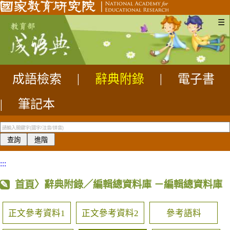
☰
成語檢索
|
辭典附錄
|
電子書
|
筆記本
:::
首頁
〉辭典附錄／編輯總資料庫
－編輯總資料庫
正文參考資料1
正文參考資料2
參考語料