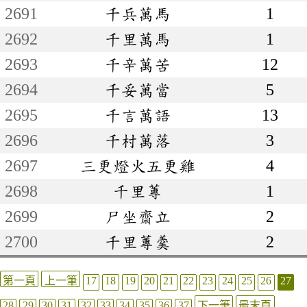
2691
千兵萬馬
1
2692
千里萬馬
1
2693
千辛萬苦
12
2694
千妥萬當
5
2695
千言萬語
13
2696
千村萬落
3
2697
三更燈火五更雞
4
2698
千里蓴
1
2699
尸坐齋立
2
2700
千里蓴羹
2
第一頁
上一筆
17
18
19
20
21
22
23
24
25
26
27
28
29
30
31
32
33
34
35
36
37
下一筆
最末頁