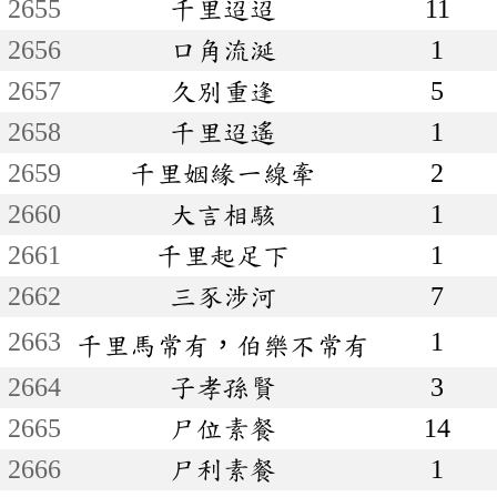
2655
千里迢迢
11
2656
口角流涎
1
2657
久別重逢
5
2658
千里迢遙
1
2659
千里姻緣一線牽
2
2660
大言相駭
1
2661
千里起足下
1
2662
三豕涉河
7
2663
1
千里馬常有，伯樂不常有
2664
子孝孫賢
3
2665
尸位素餐
14
2666
尸利素餐
1