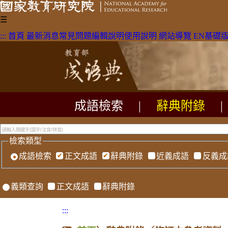
☰
:::
首頁
最新消息
常見問題
編輯說明
使用說明
網站導覽
EN
基礎
成語檢索
|
辭典附錄
|
檢索類型
成語檢索
正文成語
辭典附錄
近義成語
反義成
義類查詢
正文成語
辭典附錄
:::