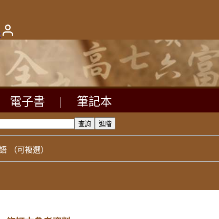
版
電子書
|
筆記本
語
（可複選）