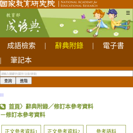
☰
成語檢索
|
辭典附錄
|
電子書
|
筆記本
:::
首頁
〉辭典附錄／修訂本參考資料
－修訂本參考資料
正文參考資料1
正文參考資料2
參考語料