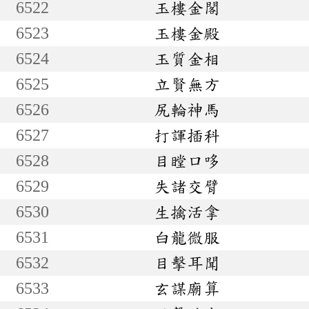
6522
玉樓金閣
6523
玉樓金殿
6524
玉質金相
6525
立賢無方
6526
尻輪神馬
6527
打諢插科
6528
目瞠口哆
6529
失諸交臂
6530
生擒活拿
6531
白龍微服
6532
目擊耳聞
6533
玄謀廟算