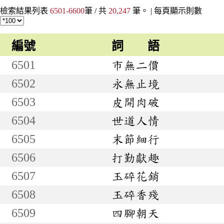
檢索結果列表
6501-6600
筆 / 共
20,247
筆。 |
每頁顯示則數
編號
詞 語
6501
市無二價
6502
永無止境
6503
皮開肉破
6504
世道人情
6505
末節細行
6506
打勤獻趣
6507
玉碎花銷
6508
玉碎香殘
6509
四腳朝天