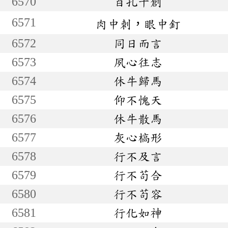
6570
百孔千創
6571
肉中刺，眼中釘
6572
同日而言
6573
夙心往志
6574
休牛歸馬
6575
仰不愧天
6576
休牛散馬
6577
灰心槁形
6578
行不及言
6579
行不苟合
6580
行不苟容
6581
行化如神