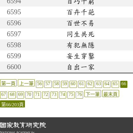
6594
百巧千窮
6595
百卉千葩
6596
百世不易
6597
同生共死
6598
有犯無隱
6599
妄生穿鑿
6600
自出一家
第一頁
上一筆
56
57
58
59
60
61
62
63
64
65
66
67
68
69
70
71
72
73
74
75
76
下一筆
最末頁
第66/203頁