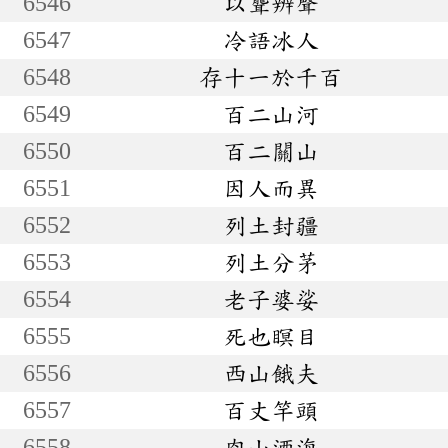
6546
以聾辨聲
6547
冷語冰人
6548
存十一於千百
6549
百二山河
6550
百二關山
6551
因人而異
6552
列土封疆
6553
列土分茅
6554
老子婆娑
6555
死也瞑目
6556
西山餓夫
6557
百丈竿頭
6558
肉山酒海