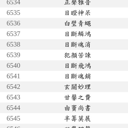
6534
正聲雅音
6535
目瞪神呆
6536
白璧青蠅
6537
目斷鱗鴻
6538
目斷魂消
6539
犯顏苦諫
6540
目斷飛鴻
6541
目斷魂銷
6542
玄關妙理
6543
甘馨之費
6544
由竇尚書
6545
半籌莫展