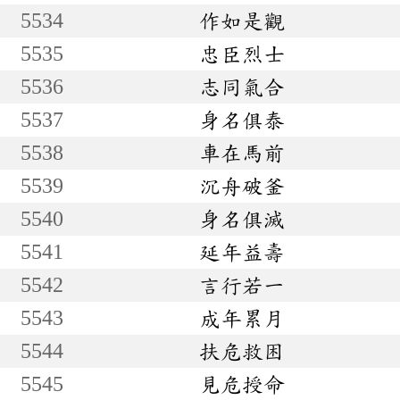
5534
作如是觀
5535
忠臣烈士
5536
志同氣合
5537
身名俱泰
5538
車在馬前
5539
沉舟破釜
5540
身名俱滅
5541
延年益壽
5542
言行若一
5543
成年累月
5544
扶危救困
5545
見危授命