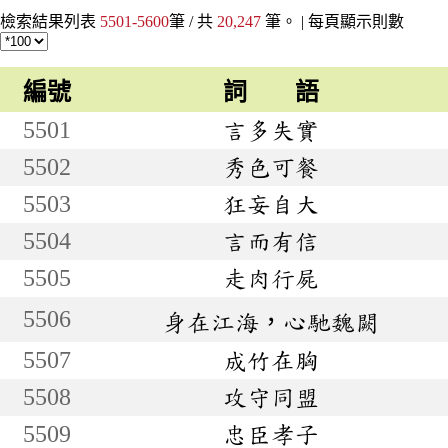
檢索結果列表
5501-5600
筆 / 共
20,247
筆。 |
每頁顯示則數
編號
詞 語
5501
言多失實
5502
秀色可餐
5503
狂妄自大
5504
言而有信
5505
走肉行屍
5506
身在江海，心馳魏闕
5507
成竹在胸
5508
攻守同盟
5509
忠臣孝子