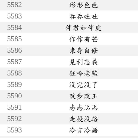
5582
形形色色
5583
吞吞吐吐
5584
伴君如伴虎
5585
作作有芒
5586
束身自修
5587
見利忘義
5588
狂吟老監
5589
沒完沒了
5590
改步改玉
5591
忐忐忑忑
5592
走投沒路
5593
冷言冷語