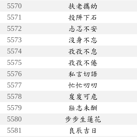
5570
扶老攜幼
5571
投阱下石
5572
忐忑不安
5573
沒身不忘
5574
孜孜不怠
5575
孜孜不倦
5576
私言切語
5577
忙忙叨叨
5578
岌岌可危
5579
壯志未酬
5580
步步生蓮花
5581
良辰吉日