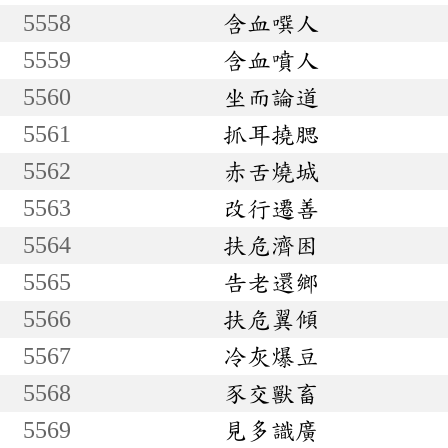
5558
含血噀人
5559
含血噴人
5560
坐而論道
5561
抓耳撓腮
5562
赤舌燒城
5563
改行遷善
5564
扶危濟困
5565
告老還鄉
5566
扶危翼傾
5567
冷灰爆豆
5568
豕交獸畜
5569
見多識廣