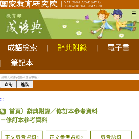
☰
成語檢索
|
辭典附錄
|
電子書
|
筆記本
:::
首頁
〉辭典附錄／修訂本參考資料
－修訂本參考資料
正文參考資料1
正文參考資料2
參考語料