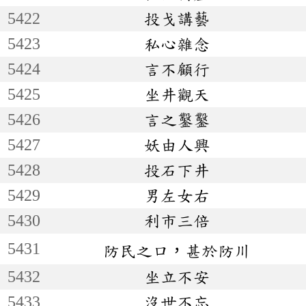
5422
投戈講藝
5423
私心雜念
5424
言不顧行
5425
坐井觀天
5426
言之鑿鑿
5427
妖由人興
5428
投石下井
5429
男左女右
5430
利市三倍
5431
防民之口，甚於防川
5432
坐立不安
5433
沒世不忘