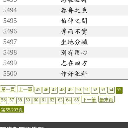
5494
吞舟之魚
5495
伯仲之間
5496
秀而不實
5497
坐地分贓
5498
別有用心
5499
志在四方
5500
作奸犯科
第一頁
上一筆
45
46
47
48
49
50
51
52
53
54
55
56
57
58
59
60
61
62
63
64
65
下一筆
最末頁
第55/203頁