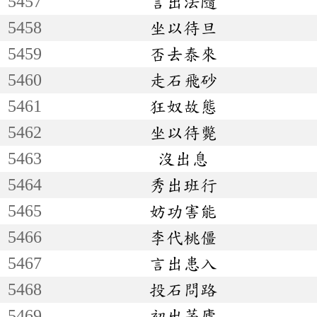
5457
言出法隨
5458
坐以待旦
5459
否去泰來
5460
走石飛砂
5461
狂奴故態
5462
坐以待斃
5463
沒出息
5464
秀出班行
5465
妨功害能
5466
李代桃僵
5467
言出患入
5468
投石問路
5469
初出茅廬