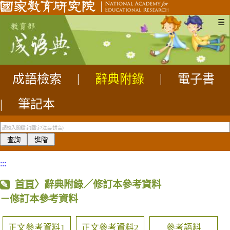
☰
成語檢索
|
辭典附錄
|
電子書
|
筆記本
:::
首頁
〉辭典附錄／修訂本參考資料
－修訂本參考資料
正文參考資料1
正文參考資料2
參考語料