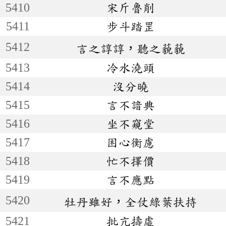
5410
宋斤魯削
5411
步斗踏罡
5412
言之諄諄，聽之藐藐
5413
冷水澆頭
5414
沒分曉
5415
言不諳典
5416
坐不窺堂
5417
困心衡慮
5418
忙不擇價
5419
言不應點
5420
牡丹雖好，全仗綠葉扶持
5421
批亢擣虛