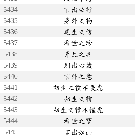
5434
言出必行
5435
身外之物
5436
尾生之信
5437
希世之珍
5438
弄瓦之喜
5439
別出心裁
5440
言外之意
5441
初生之犢不畏虎
5442
初生之犢
5443
初生之犢不懼虎
5444
希世之寶
5445
言出如山