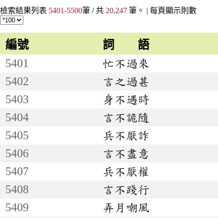
檢索結果列表
5401-5500
筆 / 共
20,247
筆。 |
每頁顯示則數
編號
詞 語
5401
忙不過來
5402
言之過甚
5403
身不遇時
5404
言不詭隨
5405
兵不厭詐
5406
言不盡意
5407
兵不厭權
5408
言不踐行
5409
弄月嘲風