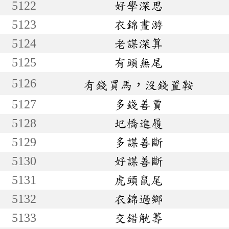
5122
好學深思
5123
衣錦晝游
5124
老謀深算
5125
有頭無尾
5126
有錢買馬，沒錢置鞍
5127
多錢善賈
5128
圯橋進履
5129
多謀善斷
5130
好謀善斷
5131
虎頭鼠尾
5132
衣錦過鄉
5133
交錯觥籌