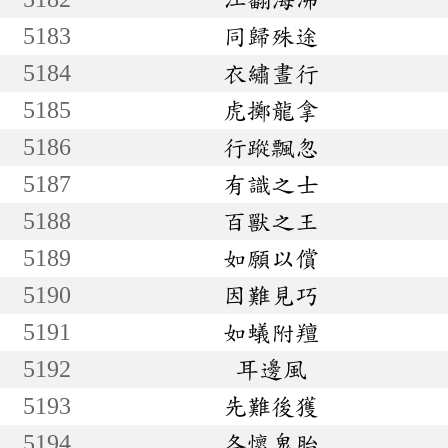
5183
同歸殊途
5184
衣繡晝行
5185
虎擲龍拿
5186
行蹤飄忽
5187
有識之士
5188
百獸之王
5189
如願以償
5190
因難見巧
5191
如蟻附羶
5192
耳邊風
5193
先難後獲
5194
各懷鬼胎