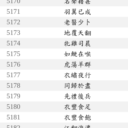
5170
名聲籍甚
5171
羽翼已成
5172
老醫少卜
5173
地覆天翻
5174
牝雞司晨
5175
如鯁在喉
5176
虎蕩羊群
5177
衣繡夜行
5178
同歸於盡
5179
先禮後兵
5180
衣豐食足
5181
衣豐食飽
5182
江翻海沸