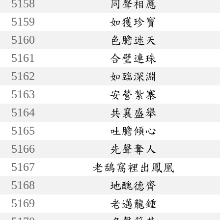
5158
同聲相應
5159
如獲珍寶
5160
色膽迷天
5161
合璧連珠
5162
如臨深淵
5163
安營紮寨
5164
共襄盛舉
5165
吐膽傾心
5166
先聲奪人
5167
老鴰窩裡出鳳凰
5168
地醜德齊
5169
老邁龍鍾