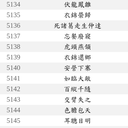
5134
伏龍鳳雛
5135
衣錦榮歸
5136
死諸葛走生仲達
5137
忘餐廢寢
5138
虎頭燕頷
5139
衣錦還鄉
5140
安營下寨
5141
如臨大敵
5142
百縱千隨
5143
交臂失之
5144
色膽包天
5145
耳聰目明