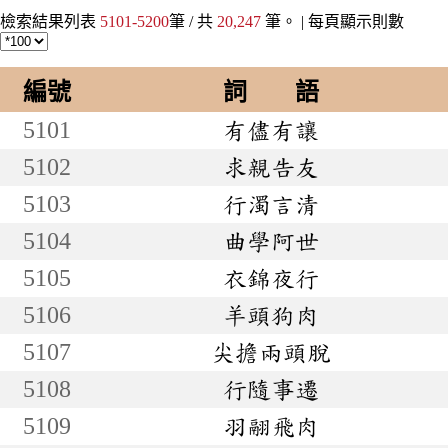
檢索結果列表
5101-5200
筆 / 共
20,247
筆。 |
每頁顯示則數
編號
詞 語
5101
有儘有讓
5102
求親告友
5103
行濁言清
5104
曲學阿世
5105
衣錦夜行
5106
羊頭狗肉
5107
尖擔兩頭脫
5108
行隨事遷
5109
羽翮飛肉