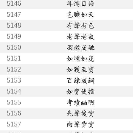
5146
耳濡目染
5147
色膽如天
5148
有聲有色
5149
老聲老氣
5150
羽檄交馳
5151
如壎如箎
5152
如獲至寶
5153
百鍊成鋼
5154
如臂使指
5155
考績幽明
5156
先聲後實
5157
向聲背實