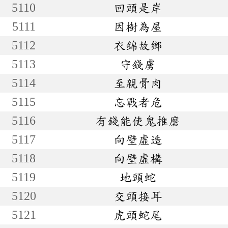
5110
回頭是岸
5111
因樹為屋
5112
衣錦故鄉
5113
守錢虜
5114
至親骨肉
5115
忘戰者危
5116
有錢能使鬼推磨
5117
向壁虛造
5118
向壁虛構
5119
地頭蛇
5120
交頭接耳
5121
虎頭蛇尾