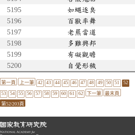
5195
如蠅逐臭
5196
百獸率舞
5197
老羆當道
5198
多難興邦
5199
有礙觀瞻
5200
自覺形穢
第一頁
上一筆
42
43
44
45
46
47
48
49
50
51
52
53
54
55
56
57
58
59
60
61
62
下一筆
最末頁
第52/203頁