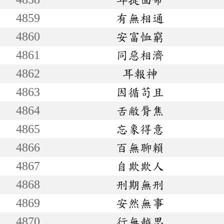
4859
有無相通
4860
安富恤窮
4861
同惡相濟
4862
耳報神
4863
因循苟且
4864
舌敝脣焦
4865
忘象得意
4866
百無聊賴
4867
自欺欺人
4868
刑期無刑
4869
安然無事
4870
行無越思