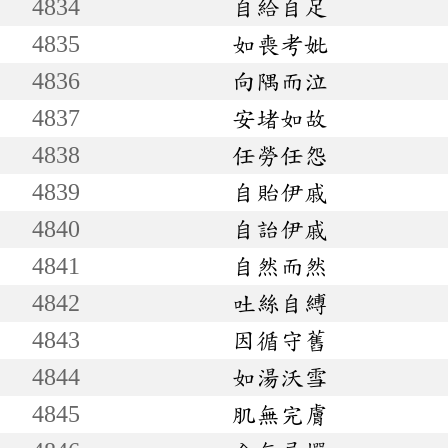
4834
自給自足
4835
如喪考妣
4836
向隅而泣
4837
安堵如故
4838
任勞任怨
4839
自貽伊戚
4840
自詒伊戚
4841
自然而然
4842
吐絲自縛
4843
因循守舊
4844
如湯沃雪
4845
肌無完膚