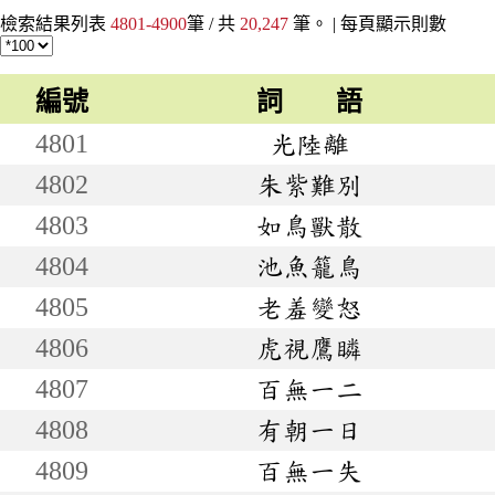
檢索結果列表
4801-4900
筆 / 共
20,247
筆。 |
每頁顯示則數
編號
詞 語
4801
光陸離
4802
朱紫難別
4803
如鳥獸散
4804
池魚籠鳥
4805
老羞變怒
4806
虎視鷹瞵
4807
百無一二
4808
有朝一日
4809
百無一失