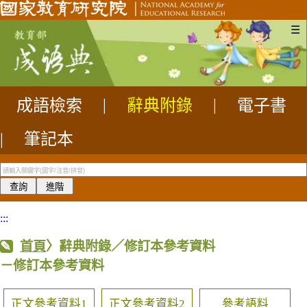
☰
成語檢索
|
辭典附錄
|
電子書
|
筆記本
:::
首頁
〉辭典附錄／修訂本參考資料
－修訂本參考資料
正文參考資料1
正文參考資料2
參考語料