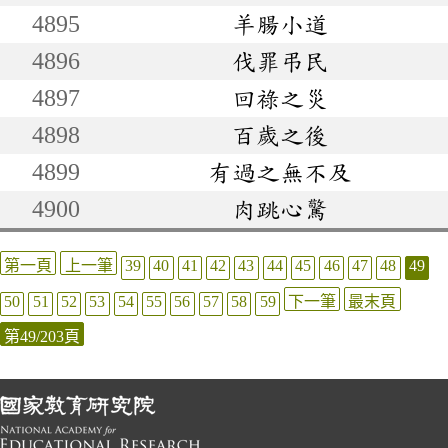
4895
羊腸小道
4896
伐罪弔民
4897
回祿之災
4898
百歲之後
4899
有過之無不及
4900
肉跳心驚
第一頁
上一筆
39
40
41
42
43
44
45
46
47
48
49
50
51
52
53
54
55
56
57
58
59
下一筆
最末頁
第49/203頁