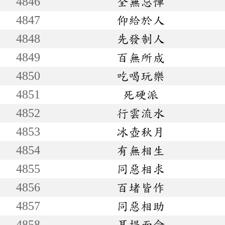
4846
全無忌憚
4847
仰給於人
4848
先發制人
4849
百無所成
4850
吃喝玩樂
4851
死硬派
4852
行雲流水
4853
冰壺秋月
4854
有無相生
4855
同惡相求
4856
百堵皆作
4857
同惡相助
4858
耳提面命