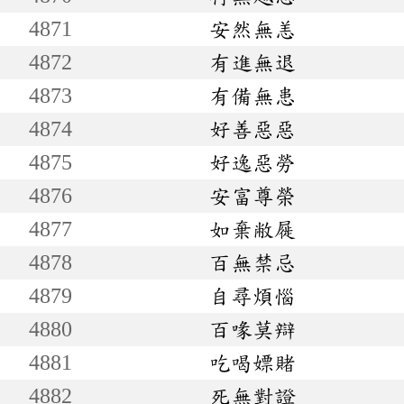
4871
安然無恙
4872
有進無退
4873
有備無患
4874
好善惡惡
4875
好逸惡勞
4876
安富尊榮
4877
如棄敝屣
4878
百無禁忌
4879
自尋煩惱
4880
百喙莫辯
4881
吃喝嫖賭
4882
死無對證