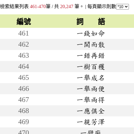
檢索結果列表
461-470
筆 / 共
20,247
筆。 |
每頁顯示則數
編號
詞 語
461
一錢如命
462
一鬨而散
463
一錯再錯
464
一樹百穫
465
一舉成名
466
一舉兩便
467
一舉兩得
468
一應俱全
469
一親芳澤
470
一壁廂