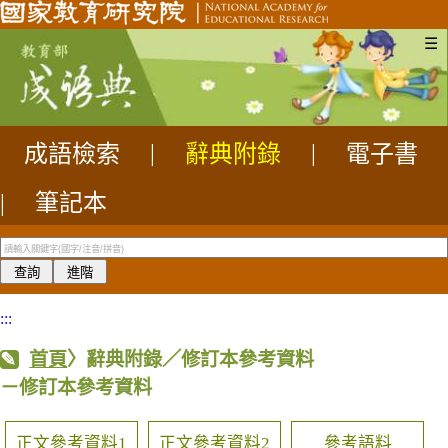
☰
成語檢索
|
辭典附錄
|
電子書
|
筆記本
:::
首頁
〉辭典附錄／修訂本參考資料
－修訂本參考資料
正文參考資料1
正文參考資料2
參考語料