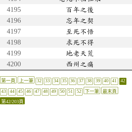
4195
百年之後
4196
忘年之契
4197
至死不悟
4198
求死不得
4199
地老天荒
4200
西州之痛
第一頁
上一筆
32
33
34
35
36
37
38
39
40
41
42
43
44
45
46
47
48
49
50
51
52
下一筆
最末頁
第42/203頁