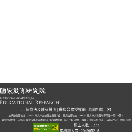
✉
:::
個資法及隱私聲明
|
辭典公眾授權網
|
網網相連
|
三峽總院區地址：237201 新北市三峽區三樹路2號、
臺北院區地址：106011 臺北市大安區和平東路一段179號、
臺中院區地址：420081 臺中市豐原區師範街67號
電話總機：(02)7740-7890、
傳真：(02)7740-7064、
TANet VoIP：9009-7890
線上人數: 1272
累積總人次: 204905218