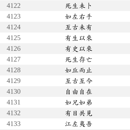
4122
死生未卜
4123
如左右手
4124
亙古未有
4125
有生以來
4126
有史以來
4127
死生存亡
4128
如丘而止
4129
亙古亙今
4130
自由自在
4131
如兄如弟
4132
有目共見
4133
江左夷吾