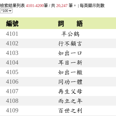
檢索結果列表
4101-4200
筆 / 共
20,247
筆。 |
每頁顯示則數
編號
詞 語
4101
羊公鶴
4102
行不顧言
4103
如出一口
4104
耳目一新
4105
如出一轍
4106
同功一體
4107
再生父母
4108
而立之年
4109
百世之利