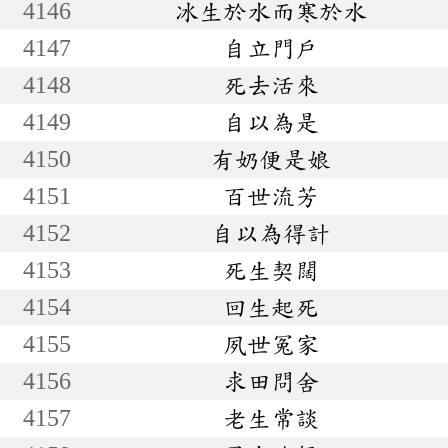
4146
冰生於水而寒於水
4147
自立門戶
4148
死去活來
4149
自以為是
4150
有奶便是娘
4151
百世流芳
4152
自以為得計
4153
死生契闊
4154
回生起死
4155
夙世冤家
4156
求田問舍
4157
老生常談