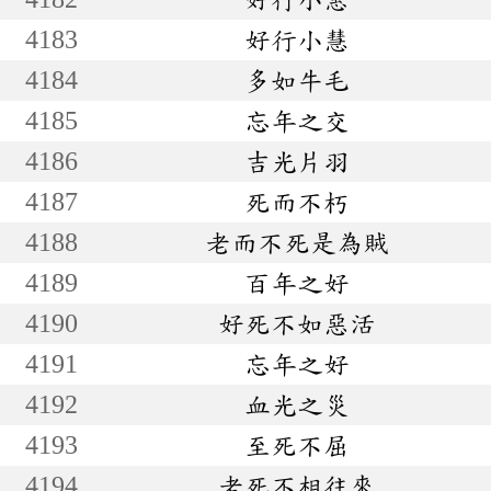
4183
好行小慧
4184
多如牛毛
4185
忘年之交
4186
吉光片羽
4187
死而不朽
4188
老而不死是為賊
4189
百年之好
4190
好死不如惡活
4191
忘年之好
4192
血光之災
4193
至死不屈
4194
老死不相往來