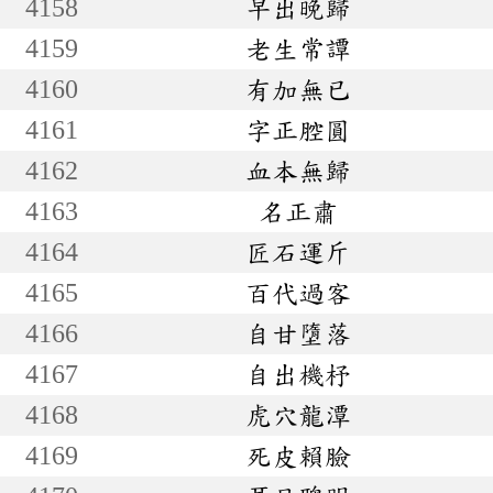
4158
早出晚歸
4159
老生常譚
4160
有加無已
4161
字正腔圓
4162
血本無歸
4163
名正肅
4164
匠石運斤
4165
百代過客
4166
自甘墮落
4167
自出機杼
4168
虎穴龍潭
4169
死皮賴臉