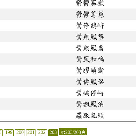
鬱鬱寡歡
鬱鬱蔥蔥
鸞停鵠峙
鸞翔鳳集
鸞翔鳳翥
鸞鳳和鳴
鸞膠續斷
鸞儔鳳侶
鸞鵠停峙
鸞飄鳳泊
麤服亂頭
8
199
200
201
202
203
第203/203頁