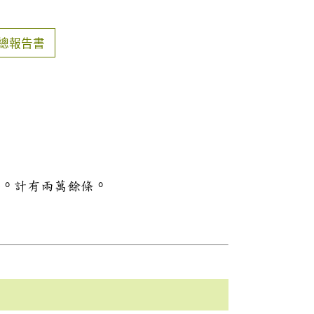
總報告書
料。計有兩萬餘條。