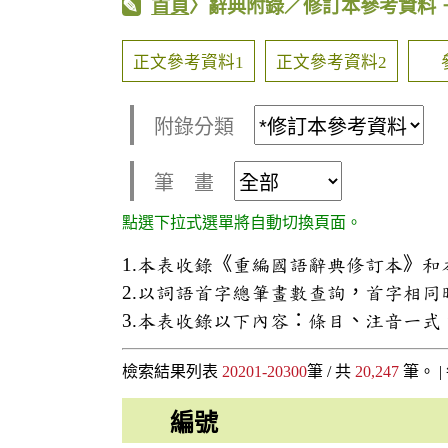
首頁
〉辭典附錄／修訂本參考資料
正文參考資料1
正文參考資料2
附錄分類
筆 畫
點選下拉式選單將自動切換頁面。
1.本表收錄《重編國語辭典修訂本》
2.以詞語首字總筆畫數查詢，首字相
3.本表收錄以下內容：條目、注音一
檢索結果列表
20201-20300
筆 / 共
20,247
筆。 |
編號