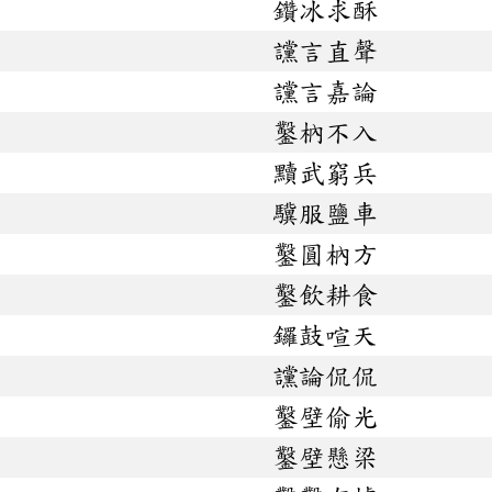
鑽冰求酥
讜言直聲
讜言嘉論
鑿枘不入
黷武窮兵
驥服鹽車
鑿圓枘方
鑿飲耕食
鑼鼓喧天
讜論侃侃
鑿壁偷光
鑿壁懸梁