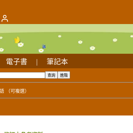
版
電子書
|
筆記本
語
（可複選）