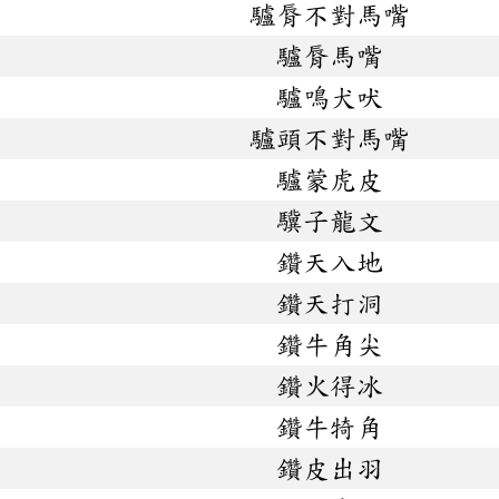
驢脣不對馬嘴
驢脣馬嘴
驢鳴犬吠
驢頭不對馬嘴
驢蒙虎皮
驥子龍文
鑽天入地
鑽天打洞
鑽牛角尖
鑽火得冰
鑽牛犄角
鑽皮出羽