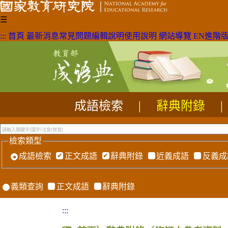
☰
:::
首頁
最新消息
常見問題
編輯說明
使用說明
網站導覽
EN
進階
成語檢索
|
辭典附錄
|
檢索類型
成語檢索
正文成語
辭典附錄
近義成語
反義成
義類查詢
正文成語
辭典附錄
:::