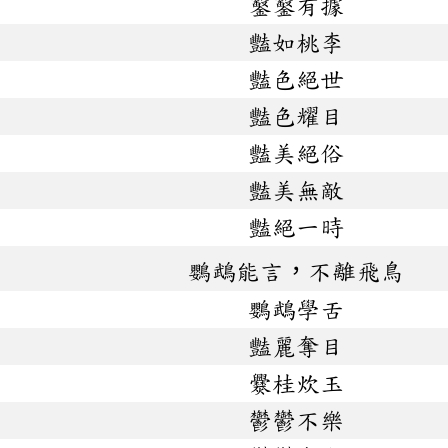
鑿鑿有據
豔如桃李
豔色絕世
豔色耀目
豔美絕俗
豔美無敵
豔絕一時
鸚鵡能言，不離飛鳥
鸚鵡學舌
豔麗奪目
爨桂炊玉
鬱鬱不樂