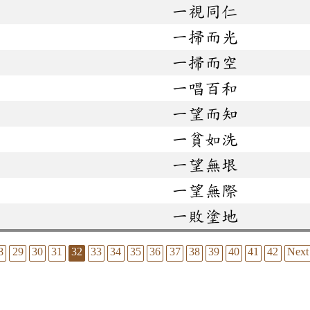
一視同仁
一掃而光
一掃而空
一唱百和
一望而知
一貧如洗
一望無垠
一望無際
一敗塗地
8
29
30
31
32
33
34
35
36
37
38
39
40
41
42
Next