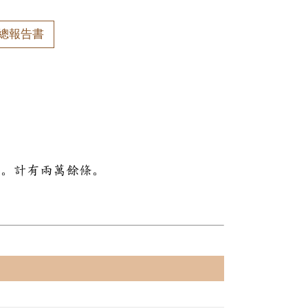
總報告書
料。計有兩萬餘條。