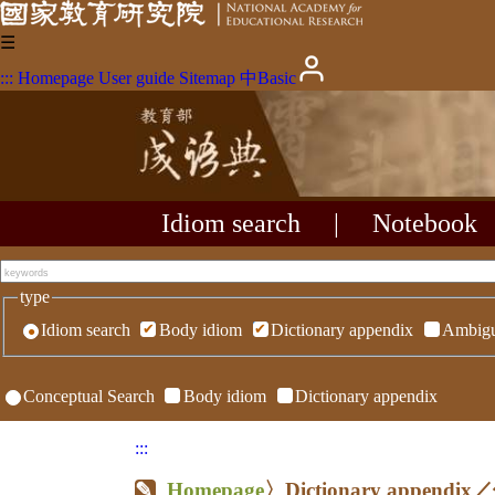
☰
:::
Homepage
User guide
Sitemap
中
Basic
Idiom search
|
Notebook
type
Idiom search
Body idiom
Dictionary appendix
Ambigu
Conceptual Search
Body idiom
Dictionary appendix
:::
Homepage
〉Dictionary appe