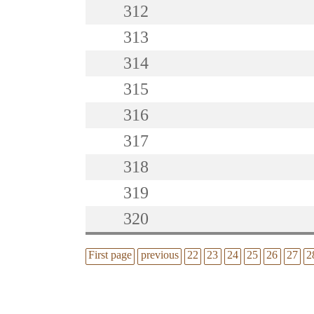
312
313
314
315
316
317
318
319
320
First page
previous
22
23
24
25
26
27
2