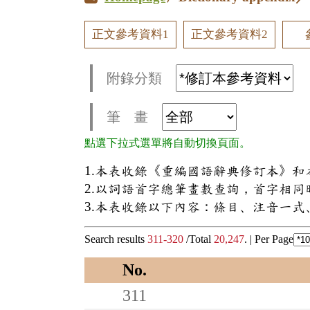
正文參考資料1
正文參考資料2
附錄分類
筆 畫
點選下拉式選單將自動切換頁面。
1.本表收錄《重編國語辭典修訂本》
2.以詞語首字總筆畫數查詢，首字相
3.本表收錄以下內容：條目、注音一
Search results
311-320
/Total
20,247
. |
Per Page
No.
311