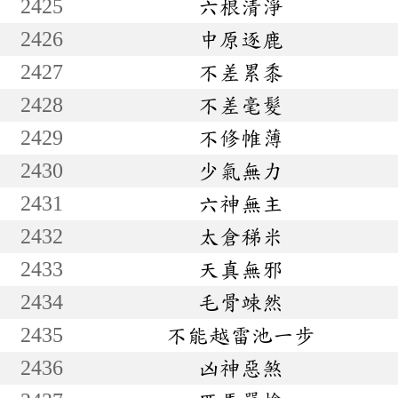
2425
六根清淨
2426
中原逐鹿
2427
不差累黍
2428
不差毫髮
2429
不修帷薄
2430
少氣無力
2431
六神無主
2432
太倉稊米
2433
天真無邪
2434
毛骨竦然
2435
不能越雷池一步
2436
凶神惡煞