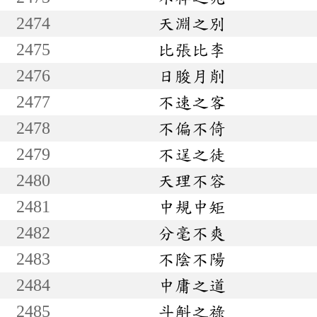
2474
天淵之別
2475
比張比李
2476
日朘月削
2477
不速之客
2478
不偏不倚
2479
不逞之徒
2480
天理不容
2481
中規中矩
2482
分毫不爽
2483
不陰不陽
2484
中庸之道
2485
斗斛之祿