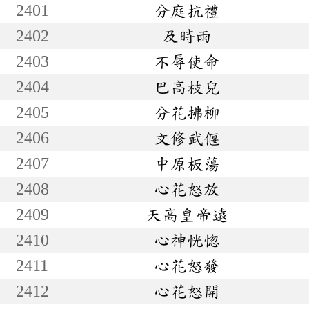
2401
分庭抗禮
2402
及時雨
2403
不辱使命
2404
巴高枝兒
2405
分花拂柳
2406
文修武偃
2407
中原板蕩
2408
心花怒放
2409
天高皇帝遠
2410
心神恍惚
2411
心花怒發
2412
心花怒開