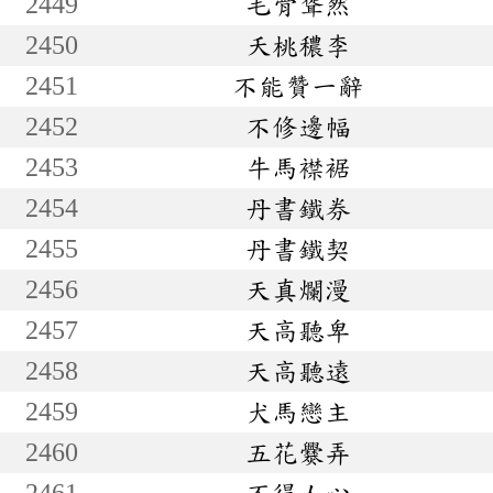
2449
毛骨聳然
2450
夭桃穠李
2451
不能贊一辭
2452
不修邊幅
2453
牛馬襟裾
2454
丹書鐵券
2455
丹書鐵契
2456
天真爛漫
2457
天高聽卑
2458
天高聽遠
2459
犬馬戀主
2460
五花爨弄
2461
不得人心