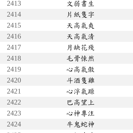
2413
文弱書生
2414
片紙隻字
2415
天高氣爽
2416
天高氣清
2417
月缺花殘
2418
毛骨悚然
2419
心高氣傲
2420
斗酒隻雞
2421
心浮氣躁
2422
巴高望上
2423
心神專注
2424
牛鬼蛇神