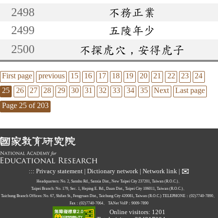
2498
不務正業
2499
五陵年少
2500
不探虎穴，安得虎子
First page
previous
15
16
17
18
19
20
21
22
23
24
25
26
27
28
29
30
31
32
33
34
35
Next
Last page
Page 25 of 203
✉
:::
Privacy statement
|
Dictionary network
|
Network link
|
Headquarters: No. 2, Sanshu Rd., Sanxia Dist., New Taipei City 237201, Taiwan (R.O.C.)、
Taipei Branch: No. 179, Sec. 1, Heping E. Rd., Daan Dist., Taipei City 106011, Taiwan (R.O.C.)、
Taichung Branch Offices: No. 67, Shifan St., Fengyuan Dist., Taichung City 420081, Taiwan (R.O.C.)
TELEPHONE：(02)7740-7890、
Fax：(02)7740-7064、
TANet VoIP：9009-7890
Online visitors: 1201