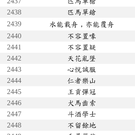
2437
匹馬單槍
2438
匹馬單鎗
2439
水能載舟，亦能覆舟
2440
不容置喙
2441
不容置疑
2442
天花亂墜
2443
心悅誠服
2444
仁者樂山
2445
王貢彈冠
2446
犬馬齒索
2447
斗酒學士
2448
不留餘地