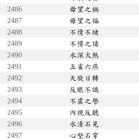
2486
毋望之禍
2487
毋望之福
2488
不情不緒
2489
不情之請
2490
水深火熱
2491
五雀六燕
2492
天旋日轉
2493
反眼不識
2494
不虞之譽
2495
內視反聽
2496
水清石見
2497
心堅石穿