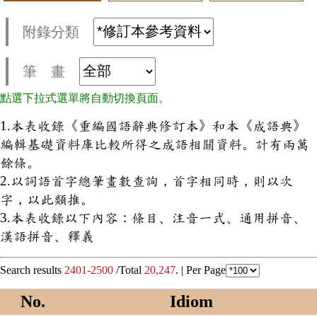
附錄分類
筆 畫
點選下拉式選單將自動切換頁面。
1.本表收錄《重編國語辭典修訂本》和本《成語典》
編輯基礎資料庫比較所得之成語相關資料。計有兩萬
餘條。
2.以詞語首字總筆畫數查詢，首字相同時，則以次
字，以此類推。
3.本表收錄以下內容：條目、注音一式、通用拼音、
漢語拼音、釋義
Search results
2401-2500
/Total
20,247
. |
Per Page
No.
Idiom