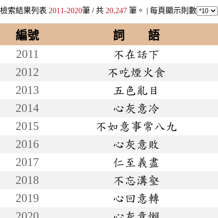
檢索結果列表
2011-2020
筆 / 共
20,247
筆。 |
每頁顯示則數
編號
詞 語
2011
不在話下
2012
不吃煙火食
2013
五色亂目
2014
心灰意冷
2015
不如意事常八九
2016
心灰意敗
2017
仁至義盡
2018
不忘溝壑
2019
心回意轉
2020
心灰意懶