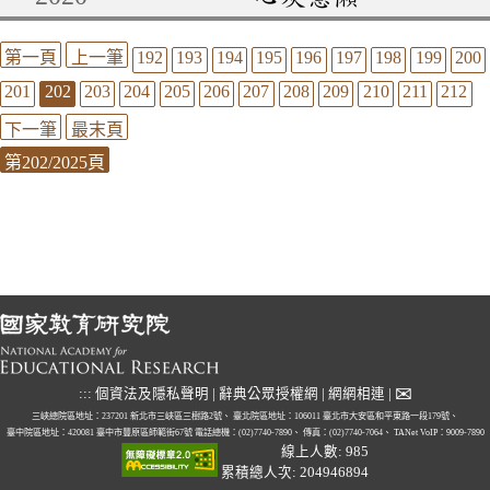
第一頁
上一筆
192
193
194
195
196
197
198
199
200
201
202
203
204
205
206
207
208
209
210
211
212
下一筆
最末頁
第202/2025頁
✉
:::
個資法及隱私聲明
|
辭典公眾授權網
|
網網相連
|
三峽總院區地址：237201 新北市三峽區三樹路2號、
臺北院區地址：106011 臺北市大安區和平東路一段179號、
臺中院區地址：420081 臺中市豐原區師範街67號
電話總機：(02)7740-7890、
傳真：(02)7740-7064、
TANet VoIP：9009-7890
線上人數: 985
累積總人次: 204946894