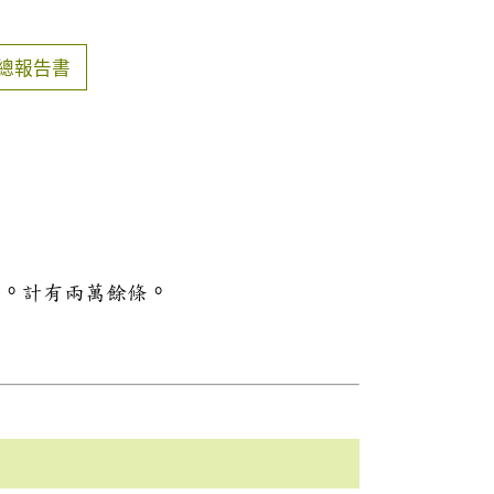
總報告書
料。計有兩萬餘條。