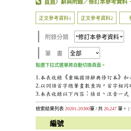
首頁
〉辭典附錄／修訂本參考資料
正文參考資料1
正文參考資料2
附錄分類
筆 畫
點選下拉式選單將自動切換頁面。
1.本表收錄《重編國語辭典修訂本》
2.以詞語首字總筆畫數查詢，首字相
3.本表收錄以下內容：條目、注音一
檢索結果列表
20201-20300
筆 / 共
20,247
筆。 |
編號