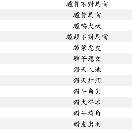
驢脣不對馬嘴
驢脣馬嘴
驢鳴犬吠
驢頭不對馬嘴
驢蒙虎皮
驥子龍文
鑽天入地
鑽天打洞
鑽牛角尖
鑽火得冰
鑽牛犄角
鑽皮出羽