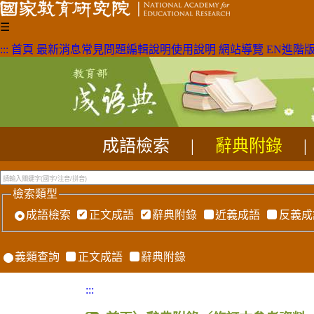
☰
:::
首頁
最新消息
常見問題
編輯說明
使用說明
網站導覽
EN
進階
成語檢索
|
辭典附錄
|
檢索類型
成語檢索
正文成語
辭典附錄
近義成語
反義成
義類查詢
正文成語
辭典附錄
:::