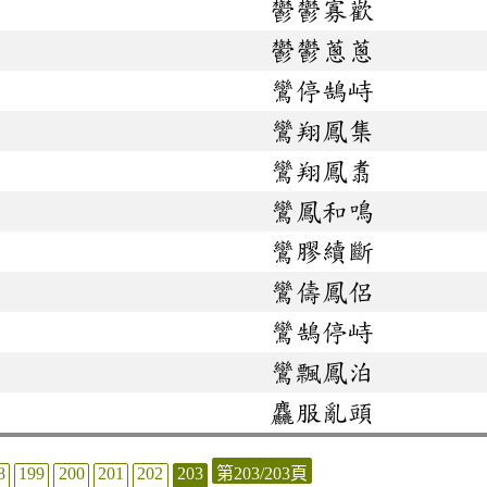
鬱鬱寡歡
鬱鬱蔥蔥
鸞停鵠峙
鸞翔鳳集
鸞翔鳳翥
鸞鳳和鳴
鸞膠續斷
鸞儔鳳侶
鸞鵠停峙
鸞飄鳳泊
麤服亂頭
8
199
200
201
202
203
第203/203頁