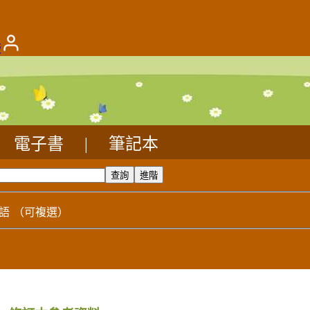
版
電子書
|
筆記本
語
（可複選）