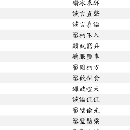
鑽冰求酥
讜言直聲
讜言嘉論
鑿枘不入
黷武窮兵
驥服鹽車
鑿圓枘方
鑿飲耕食
鑼鼓喧天
讜論侃侃
鑿壁偷光
鑿壁懸梁