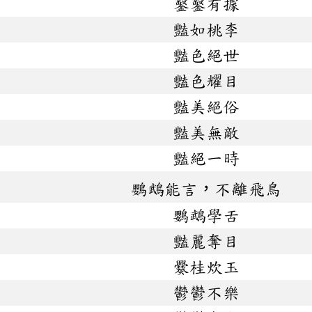
鑿鑿有據
豔如桃李
豔色絕世
豔色耀目
豔美絕俗
豔美無敵
豔絕一時
鸚鵡能言，不離飛鳥
鸚鵡學舌
豔麗奪目
爨桂炊玉
鬱鬱不樂