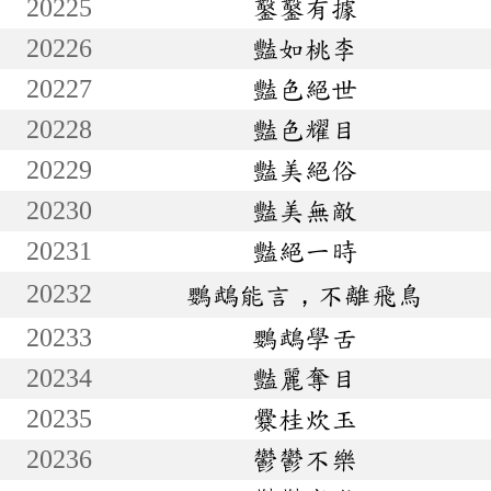
20225
鑿鑿有據
20226
豔如桃李
20227
豔色絕世
20228
豔色耀目
20229
豔美絕俗
20230
豔美無敵
20231
豔絕一時
20232
鸚鵡能言，不離飛鳥
20233
鸚鵡學舌
20234
豔麗奪目
20235
爨桂炊玉
20236
鬱鬱不樂