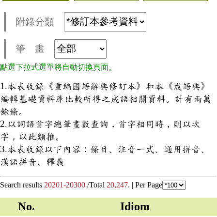
附錄分類
筆 畫
點選下拉式選單將自動切換頁面。
1.本表收錄《重編國語辭典修訂本》和本《成語典》
編輯基礎資料庫比較所得之成語相關資料。計有兩萬
餘條。
2.以詞語首字總筆畫數查詢，首字相同時，則以次
字，以此類推。
3.本表收錄以下內容：條目、注音一式、通用拼音、
漢語拼音、釋義
Search results
20201-20300
/Total
20,247
. |
Per Page
No.
Idiom