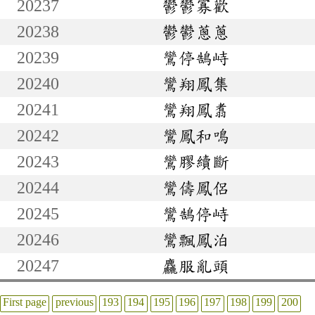
20237
鬱鬱寡歡
20238
鬱鬱蔥蔥
20239
鸞停鵠峙
20240
鸞翔鳳集
20241
鸞翔鳳翥
20242
鸞鳳和鳴
20243
鸞膠續斷
20244
鸞儔鳳侶
20245
鸞鵠停峙
20246
鸞飄鳳泊
20247
麤服亂頭
First page
previous
193
194
195
196
197
198
199
200