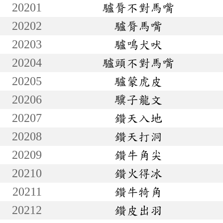
20201
驢脣不對馬嘴
20202
驢脣馬嘴
20203
驢鳴犬吠
20204
驢頭不對馬嘴
20205
驢蒙虎皮
20206
驥子龍文
20207
鑽天入地
20208
鑽天打洞
20209
鑽牛角尖
20210
鑽火得冰
20211
鑽牛犄角
20212
鑽皮出羽