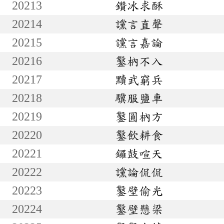
20213
鑽冰求酥
20214
讜言直聲
20215
讜言嘉論
20216
鑿枘不入
20217
黷武窮兵
20218
驥服鹽車
20219
鑿圓枘方
20220
鑿飲耕食
20221
鑼鼓喧天
20222
讜論侃侃
20223
鑿壁偷光
20224
鑿壁懸梁