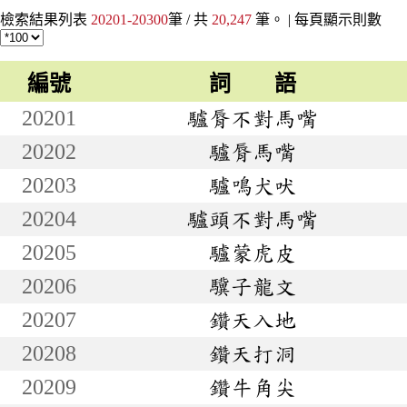
檢索結果列表
20201-20300
筆 / 共
20,247
筆。 |
每頁顯示則數
編號
詞 語
20201
驢脣不對馬嘴
20202
驢脣馬嘴
20203
驢鳴犬吠
20204
驢頭不對馬嘴
20205
驢蒙虎皮
20206
驥子龍文
20207
鑽天入地
20208
鑽天打洞
20209
鑽牛角尖