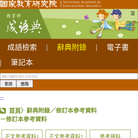
☰
成語檢索
|
辭典附錄
|
電子書
|
筆記本
:::
首頁
〉辭典附錄／修訂本參考資料
－修訂本參考資料
正文參考資料1
正文參考資料2
參考語料