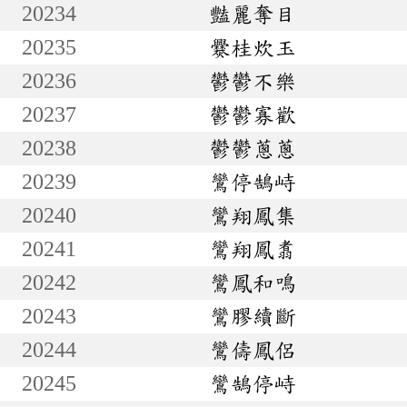
20234
豔麗奪目
20235
爨桂炊玉
20236
鬱鬱不樂
20237
鬱鬱寡歡
20238
鬱鬱蔥蔥
20239
鸞停鵠峙
20240
鸞翔鳳集
20241
鸞翔鳳翥
20242
鸞鳳和鳴
20243
鸞膠續斷
20244
鸞儔鳳侶
20245
鸞鵠停峙