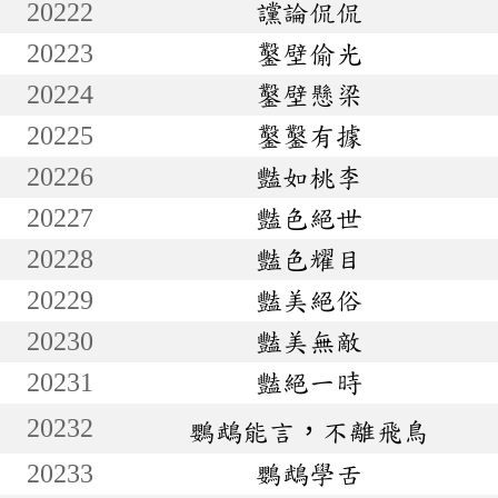
20222
讜論侃侃
20223
鑿壁偷光
20224
鑿壁懸梁
20225
鑿鑿有據
20226
豔如桃李
20227
豔色絕世
20228
豔色耀目
20229
豔美絕俗
20230
豔美無敵
20231
豔絕一時
20232
鸚鵡能言，不離飛鳥
20233
鸚鵡學舌