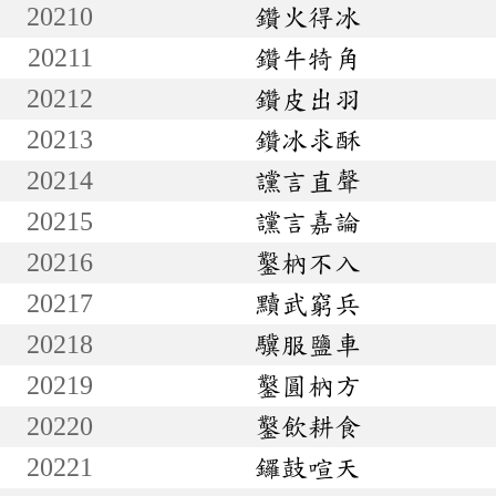
20210
鑽火得冰
20211
鑽牛犄角
20212
鑽皮出羽
20213
鑽冰求酥
20214
讜言直聲
20215
讜言嘉論
20216
鑿枘不入
20217
黷武窮兵
20218
驥服鹽車
20219
鑿圓枘方
20220
鑿飲耕食
20221
鑼鼓喧天