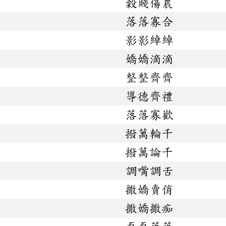
穀賤傷農
落落寡合
影影綽綽
嬌嬌滴滴
整整齊齊
導德齊禮
落落寡歡
撥萬輪千
撥萬論千
調嘴調舌
撒嬌賣俏
撒嬌撒痴