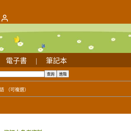
版
電子書
|
筆記本
語
（可複選）