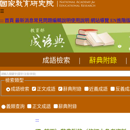
☰
:::
首頁
最新消息
常見問題
編輯說明
使用說明
網站導覽
EN
進階
成語檢索
|
辭典附錄
|
檢索類型
成語檢索
正文成語
辭典附錄
近義成語
反義成
義類查詢
正文成語
辭典附錄
:::