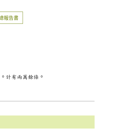
總報告書
料。計有兩萬餘條。