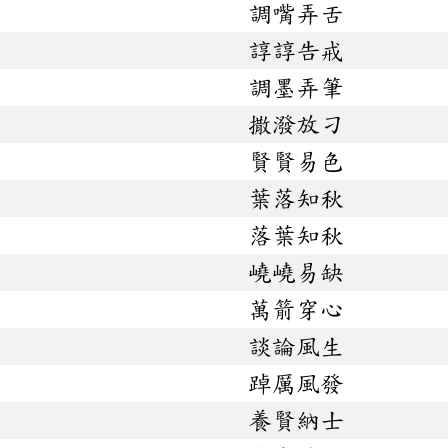
調嘴弄舌
諄諄告戒
調墨弄筆
撒潑放刁
賢賢易色
葉落知秋
落葉知秋
嶢嶢易缺
萬箭穿心
談論風生
踔厲風發
養賢納士