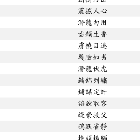
震撼人心
潛龍勿用
齒頰生香
膚橈目逃
履險如夷
潛龍伏虎
鋪錦列繡
鋪謀定計
諂諛取容
緹縈救父
鴉默雀靜
撞頭搕腦