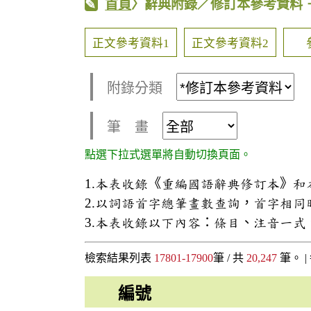
首頁
〉辭典附錄／修訂本參考資料
正文參考資料1
正文參考資料2
附錄分類
筆 畫
點選下拉式選單將自動切換頁面。
1.本表收錄《重編國語辭典修訂本》
2.以詞語首字總筆畫數查詢，首字相
3.本表收錄以下內容：條目、注音一
檢索結果列表
17801-17900
筆 / 共
20,247
筆。 |
編號