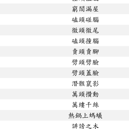
窮閻漏屋
磕頭碰腦
徹頭徹尾
磕頭撞腦
賣頭賣腳
劈頭劈臉
劈頭蓋臉
潛骸竄影
萬頭攢動
萬縷千絲
熱鍋上螞蟻
誹謗之木