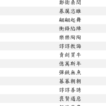
鄭衛桑間
暴厲恣睢
翩翩起舞
衝鋒陷陣
樂樂陶陶
諄諄教誨
賣劍買牛
億萬斯年
彈鋏無魚
暮暮朝朝
諄諄善誘
褒賢遏惡