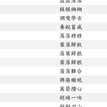
磊磊落落
模模糊糊
調嘴學舌
養銳蓄威
落落穆穆
葉落歸秋
落葉歸根
葉落歸根
落落難合
興廢繼絕
萬箭攢心
劍頭一吷
劍樹刀山