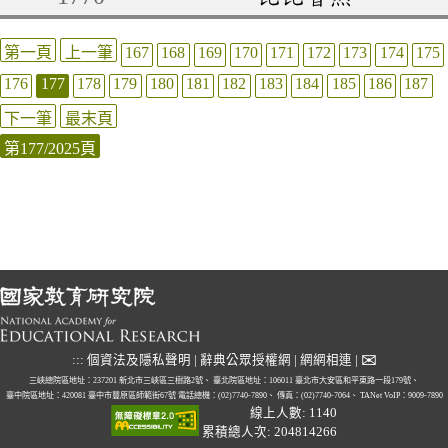
第一頁
上一筆
167
168
169
170
171
172
173
174
175
176
177
178
179
180
181
182
183
184
185
186
187
下一筆
最末頁
第177/2025頁
✉
:::
個資法及隱私聲明
|
辭典公眾授權網
|
網網相連
|
三峽總院區地址：237201 新北市三峽區三樹路2號、
臺北院區地址：106011 臺北市大安區和平東路一段179號、
臺中院區地址：420081 臺中市豐原區師範街67號
電話總機：(02)7740-7890、
傳真：(02)7740-7064、
TANet VoIP：9009-7890
線上人數: 1140
累積總人次: 204814266