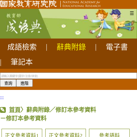
☰
成語檢索
|
辭典附錄
|
電子書
|
筆記本
:::
首頁
〉辭典附錄／修訂本參考資料
－修訂本參考資料
正文參考資料1
正文參考資料2
參考語料