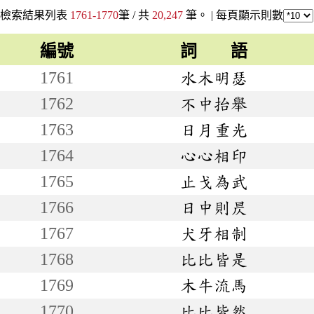
檢索結果列表
1761-1770
筆 / 共
20,247
筆。 |
每頁顯示則數
編號
詞 語
1761
水木明瑟
1762
不中抬舉
1763
日月重光
1764
心心相印
1765
止戈為武
1766
日中則昃
1767
犬牙相制
1768
比比皆是
1769
木牛流馬
1770
比比皆然