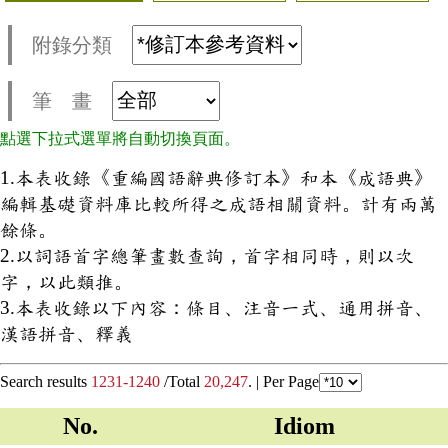
附錄分類
筆 畫
點選下拉式選單將自動切換頁面。
1.本表收錄《重編國語辭典修訂本》和本《成語典》
編輯基礎資料庫比較所得之成語相關資料。計有兩萬
餘條。
2.以詞語首字總筆畫數查詢，首字相同時，則以次
字，以此類推。
3.本表收錄以下內容：條目、注音一式、通用拼音、
漢語拼音、釋義
Search results
1231-1240
/Total
20,247
. |
Per Page
No.
Idiom