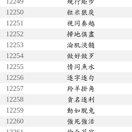
12249
規行矩步
12250
粒米狼戾
12251
視同秦越
12252
掃地俱盡
12253
淪肌浹髓
12254
做好做歹
12255
情同魚水
12256
逐字逐句
12257
羚羊掛角
12258
貪名逐利
12259
動如脫兔
12260
強死強活
12261
偷合苟容