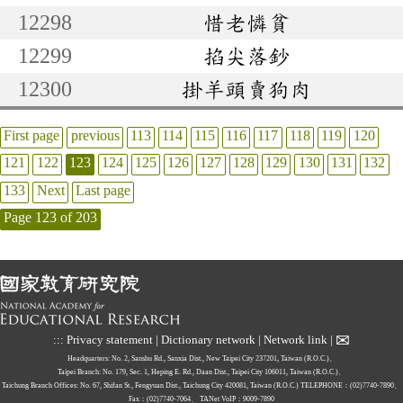
12298
惜老憐貧
12299
掐尖落鈔
12300
掛羊頭賣狗肉
First page
previous
113
114
115
116
117
118
119
120
121
122
123
124
125
126
127
128
129
130
131
132
133
Next
Last page
Page 123 of 203
✉
:::
Privacy statement
|
Dictionary network
|
Network link
|
Headquarters: No. 2, Sanshu Rd., Sanxia Dist., New Taipei City 237201, Taiwan (R.O.C.)、
Taipei Branch: No. 179, Sec. 1, Heping E. Rd., Daan Dist., Taipei City 106011, Taiwan (R.O.C.)、
Taichung Branch Offices: No. 67, Shifan St., Fengyuan Dist., Taichung City 420081, Taiwan (R.O.C.)
TELEPHONE：(02)7740-7890、
Fax：(02)7740-7064、
TANet VoIP：9009-7890