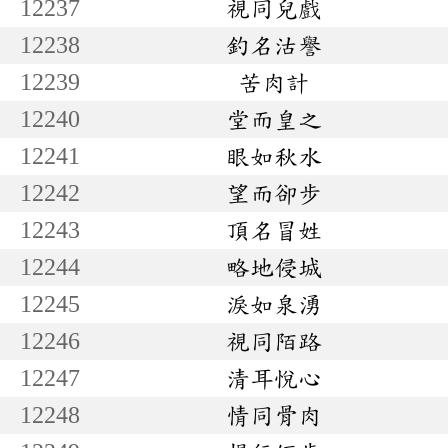
12237
視同兒戲
12238
釣名沽譽
12239
苦肉計
12240
堂而皇之
12241
眼如秋水
12242
望而卻步
12243
頂名冒姓
12244
略地侵城
12245
淚如泉湧
12246
視同陌路
12247
清耳悅心
12248
情同骨肉