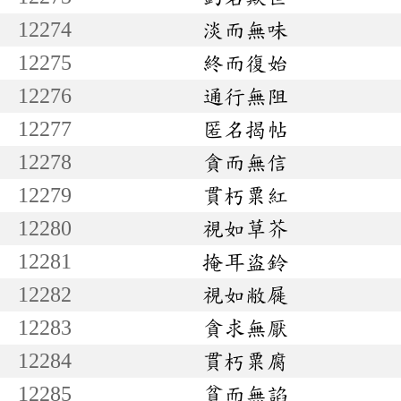
12274
淡而無味
12275
終而復始
12276
通行無阻
12277
匿名揭帖
12278
貪而無信
12279
貫朽粟紅
12280
視如草芥
12281
掩耳盜鈴
12282
視如敝屣
12283
貪求無厭
12284
貫朽粟腐
12285
貧而無諂