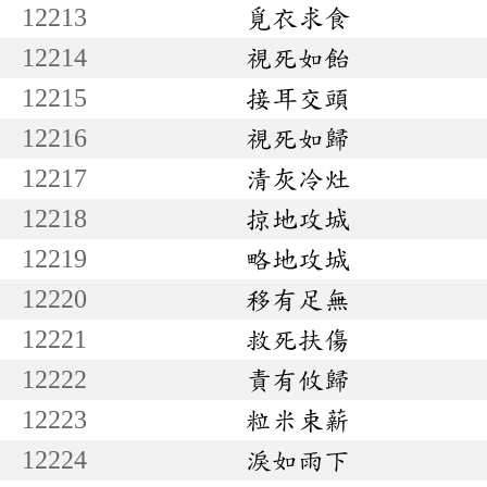
12213
覓衣求食
12214
視死如飴
12215
接耳交頭
12216
視死如歸
12217
清灰冷灶
12218
掠地攻城
12219
略地攻城
12220
移有足無
12221
救死扶傷
12222
責有攸歸
12223
粒米束薪
12224
淚如雨下