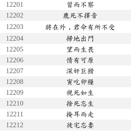
12201
習而不察
12202
鹿死不擇音
12203
將在外，君命有所不受
12204
掃地出門
12205
望而生畏
12206
情有可原
12207
深奸巨猾
12208
寅吃卯糧
12209
視死如生
12210
捨死忘生
12211
掩耳而走
12212
徙宅忘妻