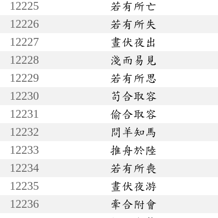
12225
若有所亡
12226
若有所失
12227
晝伏夜出
12228
淺而易見
12229
若有所思
12230
苟合取容
12231
偷合取容
12232
問羊知馬
12233
推舟於陸
12234
若有所喪
12235
晝伏夜游
12236
牽合附會