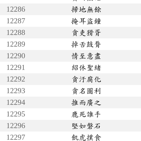
12286
掃地無餘
12287
掩耳盜鐘
12288
貪吏猾胥
12289
掉舌鼓脣
12290
情至意盡
12291
紹休聖緒
12292
貪汙腐化
12293
貪名圖利
12294
推而廣之
12295
鹿死誰手
12296
堅如磐石
12297
飢虎撲食