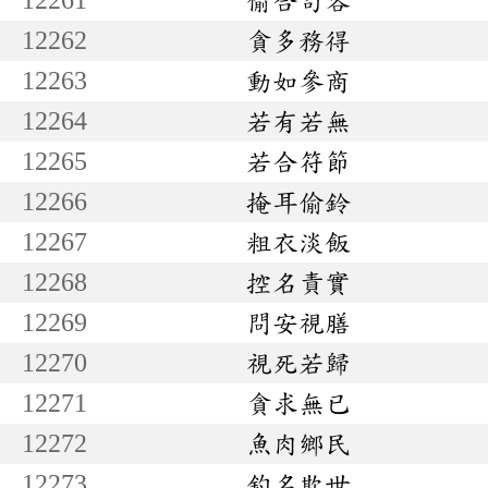
12262
貪多務得
12263
動如參商
12264
若有若無
12265
若合符節
12266
掩耳偷鈴
12267
粗衣淡飯
12268
控名責實
12269
問安視膳
12270
視死若歸
12271
貪求無已
12272
魚肉鄉民
12273
釣名欺世