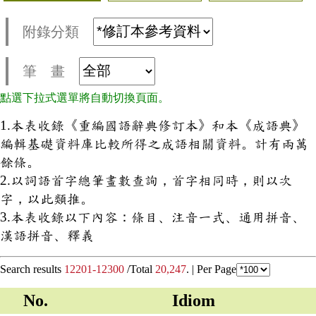
附錄分類
筆 畫
點選下拉式選單將自動切換頁面。
1.本表收錄《重編國語辭典修訂本》和本《成語典》
編輯基礎資料庫比較所得之成語相關資料。計有兩萬
餘條。
2.以詞語首字總筆畫數查詢，首字相同時，則以次
字，以此類推。
3.本表收錄以下內容：條目、注音一式、通用拼音、
漢語拼音、釋義
Search results
12201-12300
/Total
20,247
. |
Per Page
No.
Idiom