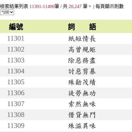
檢索結果列表
11301-11400
筆 / 共
20,247
筆。 |
每頁顯示則數
編號
詞 語
11301
紙短情長
11302
高曾規矩
11303
除惡務盡
11304
討惡剪暴
11305
殊勛茂績
11306
徒勞無功
11307
索然無味
11308
借貸無門
11309
殊滋異味