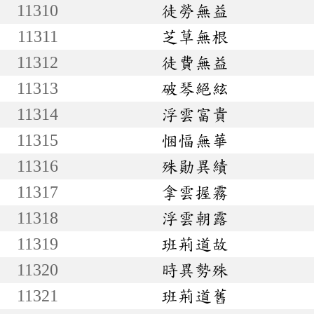
11310
徒勞無益
11311
芝草無根
11312
徒費無益
11313
破琴絕絃
11314
浮雲富貴
11315
悃愊無華
11316
殊勛異績
11317
拿雲握霧
11318
浮雲朝露
11319
班荊道故
11320
時異勢殊
11321
班荊道舊