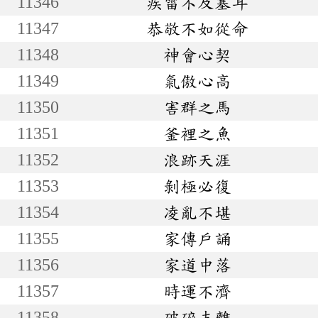
11346
疾雷不及塞耳
11347
恭敬不如從命
11348
神會心契
11349
氣傲心高
11350
害群之馬
11351
釜裡之魚
11352
浪跡天涯
11353
剝極必復
11354
凌亂不堪
11355
家傳戶誦
11356
家道中落
11357
時運不濟
11358
破碎支離