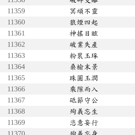
11359
冥頑不靈
11360
狼煙四起
11361
神搖目眩
11362
破業失產
11363
粉裝玉琢
11364
桑榆末景
11365
珠圓玉潤
11366
乘隙而入
11367
砥節守公
11368
殉義忘生
11369
恣意妄行
11370
殉義忘身