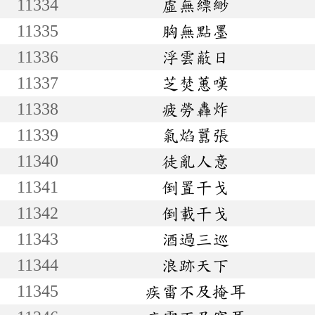
11334
虛無縹緲
11335
胸無點墨
11336
浮雲蔽日
11337
芝焚蕙嘆
11338
疲勞轟炸
11339
氣焰囂張
11340
徒亂人意
11341
倒置干戈
11342
倒載干戈
11343
酒過三巡
11344
浪跡天下
11345
疾雷不及掩耳