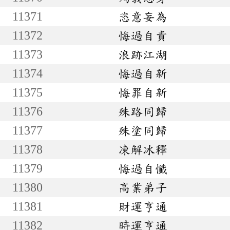
11371
恣意妄為
11372
悔過自責
11373
浪跡江湖
11374
悔過自新
11375
悔罪自新
11376
殊路同歸
11377
殊塗同歸
11378
凍解冰釋
11379
悔過自懺
11380
高業弟子
11381
財運亨通
11382
時運亨通