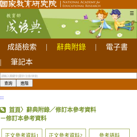
☰
成語檢索
|
辭典附錄
|
電子書
|
筆記本
:::
首頁
〉辭典附錄／修訂本參考資料
－修訂本參考資料
正文參考資料1
正文參考資料2
參考語料