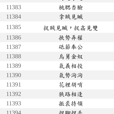
11383
桃腮杏臉
11384
拿賊見贓
11385
捉賊見贓，捉姦見雙
11386
挾勢弄權
11387
砥節奉公
11388
烏舅金奴
11389
氣義相投
11390
氣勢洶洶
11391
花裡胡哨
11392
狹路相逢
11393
振裘持領
11394
捏腳捏手