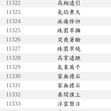
11322
高翔遠引
11323
氣焰熏天
11324
疾痛慘怛
11325
珠圍翠擁
11326
哭喪著臉
11327
珠圍翠繞
11328
高掌遠蹠
11329
氣象萬千
11330
家無儋石
11331
家無擔石
11332
桑間濮上
11333
浮雲翳日