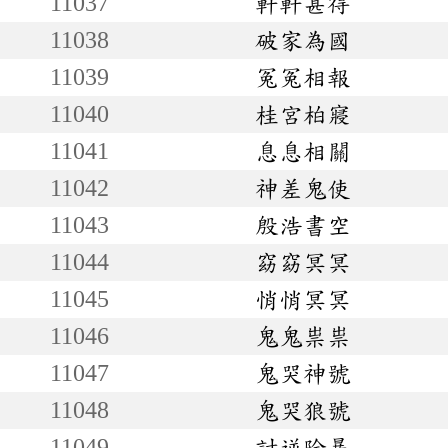
11037
軒軒甚得
11038
破家為國
11039
冤冤相報
11040
桂宮柏寢
11041
息息相關
11042
神差鬼使
11043
殷浩書空
11044
窈窈冥冥
11045
悄悄冥冥
11046
鬼鬼祟祟
11047
鬼哭神號
11048
鬼哭狼號
11049
討逆除暴