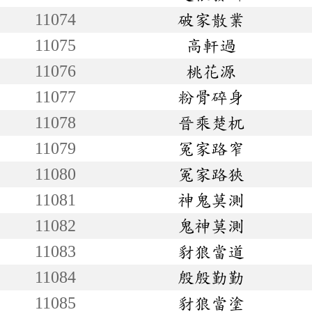
11074
破家散業
11075
高軒過
11076
桃花源
11077
粉骨碎身
11078
晉乘楚杌
11079
冤家路窄
11080
冤家路狹
11081
神鬼莫測
11082
鬼神莫測
11083
豺狼當道
11084
殷殷勤勤
11085
豺狼當塗