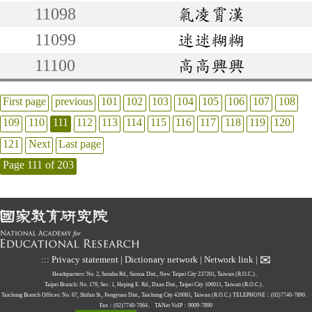
11098
氣凌霄漢
11099
迷迷糊糊
11100
高高興興
First page
previous
101
102
103
104
105
106
107
108
109
110
111
112
113
114
115
116
117
118
119
120
121
Next
Last page
Page 111 of 203
✉
:::
Privacy statement
|
Dictionary network
|
Network link
|
Headquarters: No. 2, Sanshu Rd., Sanxia Dist., New Taipei City 237201, Taiwan (R.O.C.)、
Taipei Branch: No. 179, Sec. 1, Heping E. Rd., Daan Dist., Taipei City 106011, Taiwan (R.O.C.)、
Taichung Branch Offices: No. 67, Shifan St., Fengyuan Dist., Taichung City 420081, Taiwan (R.O.C.)
TELEPHONE：(02)7740-7890、
Fax：(02)7740-7064、
TANet VoIP：9009-7890