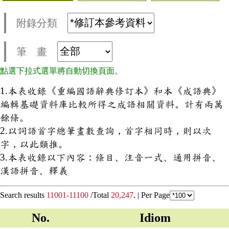
附錄分類
筆 畫
點選下拉式選單將自動切換頁面。
1.本表收錄《重編國語辭典修訂本》和本《成語典》
編輯基礎資料庫比較所得之成語相關資料。計有兩萬
餘條。
2.以詞語首字總筆畫數查詢，首字相同時，則以次
字，以此類推。
3.本表收錄以下內容：條目、注音一式、通用拼音、
漢語拼音、釋義
Search results
11001-11100
/Total
20,247
. |
Per Page
No.
Idiom