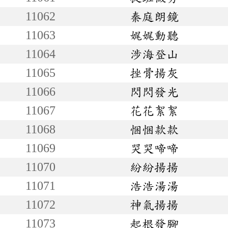
11062
秦庭朗鏡
11063
娓娓動聽
11064
涉海登山
11065
挫骨揚灰
11066
閃閃發光
11067
花花絮絮
11068
悃悃款款
11069
哭哭啼啼
11070
紛紛揚揚
11071
浩浩湯湯
11072
神氣揚揚
11073
起根發腳