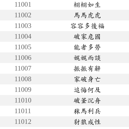
11001
栩栩如生
11002
馬馬虎虎
11003
容容多後福
11004
破家危國
11005
能者多勞
11006
娓娓而談
11007
振振有辭
11008
家破身亡
11009
追悔何及
11010
破釜沉舟
11011
秣馬利兵
11012
豺狼成性