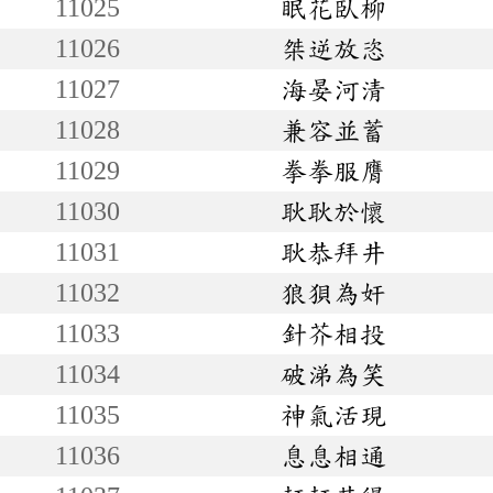
11025
眠花臥柳
11026
桀逆放恣
11027
海晏河清
11028
兼容並蓄
11029
拳拳服膺
11030
耿耿於懷
11031
耿恭拜井
11032
狼狽為奸
11033
針芥相投
11034
破涕為笑
11035
神氣活現
11036
息息相通