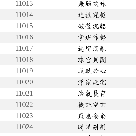
11013
兼弱攻昧
11014
追根究柢
11015
破釜沉船
11016
拿班作勢
11017
迷留沒亂
11018
珠宮貝闕
11019
耿耿於心
11020
浮家泛宅
11021
浩氣長存
11022
徒託空言
11023
氣息奄奄
11024
時時刻刻