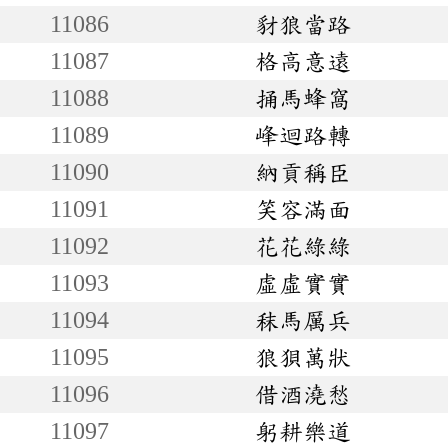
11086
豺狼當路
11087
格高意遠
11088
捅馬蜂窩
11089
峰迴路轉
11090
納貢稱臣
11091
笑容滿面
11092
花花綠綠
11093
虛虛實實
11094
秣馬厲兵
11095
狼狽萬狀
11096
借酒澆愁
11097
躬耕樂道