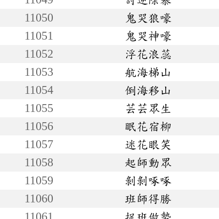
11050
鬼哭狼嚎
11051
鬼哭神嚎
11052
浮花浪蕊
11053
航海梯山
11054
倒海移山
11055
芸芸眾生
11056
眠花宿柳
11057
迷花眼笑
11058
起師動眾
11059
剝剝啄啄
11060
班師得勝
11061
捉班做勢