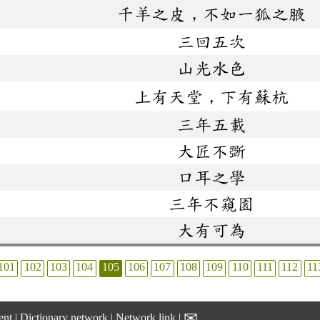
千羊之皮，不如一狐之腋
三回五次
山光水色
上有天堂，下有蘇杭
三年五載
大匠不斲
口耳之學
三年不窺園
大有可為
101
102
103
104
105
106
107
108
109
110
111
112
11
✉
ent
|
Dictionary network
|
Network link
|