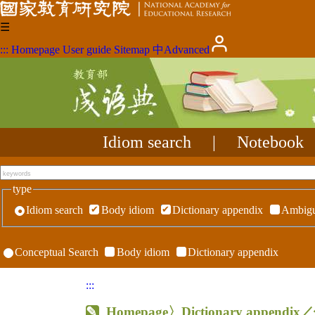
☰
:::
Homepage
User guide
Sitemap
中
Advanced
Idiom search
|
Notebook
type
Idiom search
Body idiom
Dictionary appendix
Ambigu
Conceptual Search
Body idiom
Dictionary appendix
:::
Homepage
〉Dictionary appe