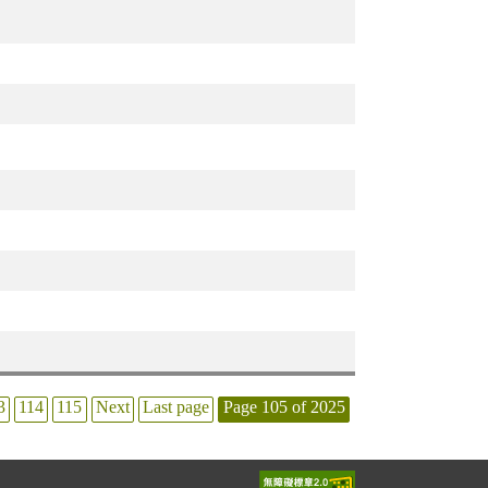
3
114
115
Next
Last page
Page 105 of 2025