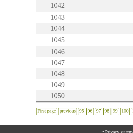
1042
1043
1044
1045
1046
1047
1048
1049
1050
First page
previous
95
96
97
98
99
100
:::
Privacy statem