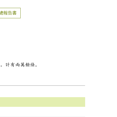
總報告書
料。計有兩萬餘條。