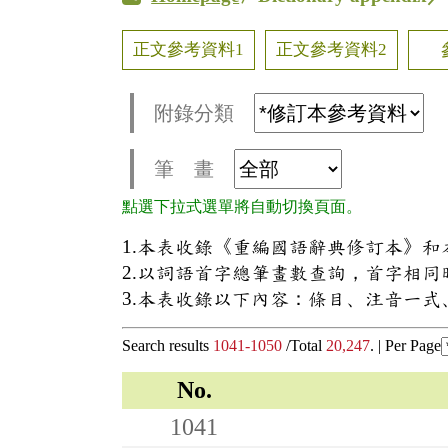
正文參考資料1
正文參考資料2
附錄分類
筆 畫
點選下拉式選單將自動切換頁面。
1.本表收錄《重編國語辭典修訂本》
2.以詞語首字總筆畫數查詢，首字相
3.本表收錄以下內容：條目、注音一
Search results
1041-1050
/Total
20,247
. |
Per Page
No.
1041