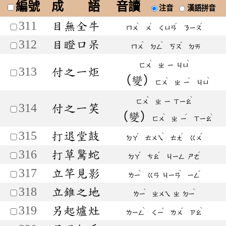
編號
成 語
音讀
注音
漢語拼音
311
目無全牛
ˋ
ˊ
ˊ
ˊ
ㄇㄨ
ㄨ
ㄑㄩㄢ
ㄋㄧㄡ
312
目瞪口呆
ˋ
ˋ
ˇ
ㄇㄨ
ㄉㄥ
ㄎㄡ
ㄉㄞ
ˋ
ˋ
ㄈㄨ
ㄓ
ㄧ
ㄐㄩ
313
付之一炬
（變）
ˋ
ˊ
ˋ
ㄈㄨ
ㄓ
ㄧ
ㄐㄩ
ˋ
ˋ
ㄈㄨ
ㄓ
ㄧ
ㄒㄧㄠ
314
付之一笑
（變）
ˋ
ˊ
ˋ
ㄈㄨ
ㄓ
ㄧ
ㄒㄧㄠ
315
打退堂鼓
ˇ
ˋ
ˊ
ˇ
ㄉㄚ
ㄊㄨㄟ
ㄊㄤ
ㄍㄨ
316
打草驚蛇
ˇ
ˇ
ˊ
ㄉㄚ
ㄘㄠ
ㄐㄧㄥ
ㄕㄜ
317
立竿見影
ˋ
ˋ
ˇ
ㄌㄧ
ㄍㄢ
ㄐㄧㄢ
ㄧㄥ
318
立錐之地
ˋ
ˋ
ㄌㄧ
ㄓㄨㄟ
ㄓ
ㄉㄧ
319
另起爐灶
ˋ
ˇ
ˊ
ˋ
ㄌㄧㄥ
ㄑㄧ
ㄌㄨ
ㄗㄠ