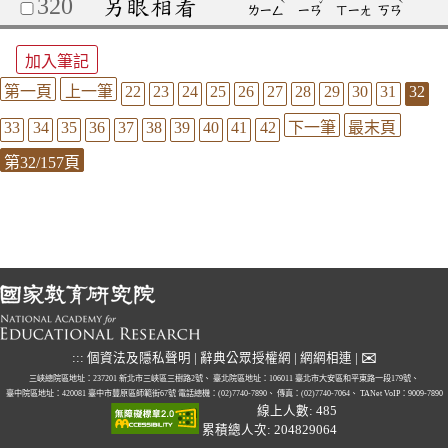
320
另眼相看
ˋ
ˇ
ˋ
ㄌㄧㄥ
ㄧㄢ
ㄒㄧㄤ
ㄎㄢ
加入筆記
第一頁
上一筆
22
23
24
25
26
27
28
29
30
31
32
33
34
35
36
37
38
39
40
41
42
下一筆
最末頁
第32/157頁
✉
:::
個資法及隱私聲明
|
辭典公眾授權網
|
網網相連
|
三峽總院區地址：237201 新北市三峽區三樹路2號、
臺北院區地址：106011 臺北市大安區和平東路一段179號、
臺中院區地址：420081 臺中市豐原區師範街67號
電話總機：(02)7740-7890、
傳真：(02)7740-7064、
TANet VoIP：9009-7890
線上人數: 485
累積總人次: 204829064