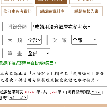
修訂本參考資料
編輯總資料庫
編輯總報告書
附錄分類
大 類
次 類
筆 畫
點選下拉式選單將自動切換頁面。
本表收錄正文「用法說明」欄中之「使用類別」劃分
之層次，供使用分類整理或檢索成語之參考使用。
檢索結果列表
311-320
筆 / 共
1,569
筆。 |
每頁顯示則數
|
排序