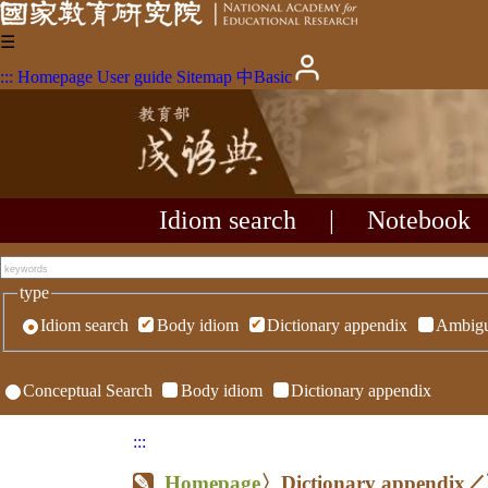
☰
:::
Homepage
User guide
Sitemap
中
Basic
Idiom search
|
Notebook
type
Idiom search
Body idiom
Dictionary appendix
Ambigu
Conceptual Search
Body idiom
Dictionary appendix
:::
Homepage
〉Dictionary appen